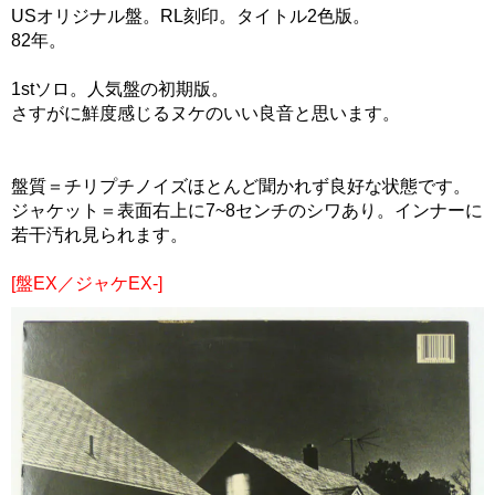
USオリジナル盤。RL刻印。タイトル2色版。
82年。
1stソロ。人気盤の初期版。
さすがに鮮度感じるヌケのいい良音と思います。
盤質＝チリプチノイズほとんど聞かれず良好な状態です。
ジャケット＝表面右上に7~8センチのシワあり。インナーに
若干汚れ見られます。
[盤EX／ジャケEX-]