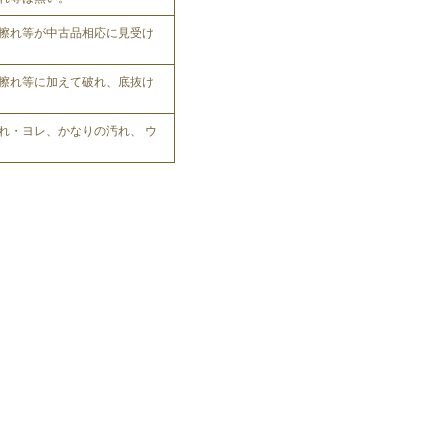
擦れ等が中古品相応に見受け
擦れ等に加えて破れ、底抜け
れ・ヨレ、かなりの汚れ、 ウ