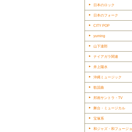
日本のロック
日本のフォーク
CITY POP
yuming
山下達郎
ナイアガラ関連
井上陽水
沖縄ミュージック
歌謡曲
邦画サントラ・TV
舞台・ミュージカル
宝塚系
和ジャズ・和フュージ