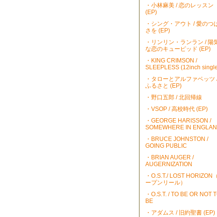
・小林麻美 / 恋のレッスン
(EP)
・シング・アウト / 愛のつ
さを (EP)
・リンリン・ランラン / 陽
な恋のキューピッド (EP)
・KING CRIMSON /
SLEEPLESS (12inch single
・タローとアルファベッツ 
ふるさと (EP)
・野口五郎 / 北回帰線
・VSOP / 高校時代 (EP)
・GEORGE HARISSON /
SOMEWHERE IN ENGLA
・BRUCE JOHNSTON /
GOING PUBLIC
・BRIAN AUGER /
AUGERNIZATION
・O.S.T./ LOST HORIZO
ープンリール）
・O.S.T. / TO BE OR NOT 
BE
・アダムス / 旧約聖書 (EP)