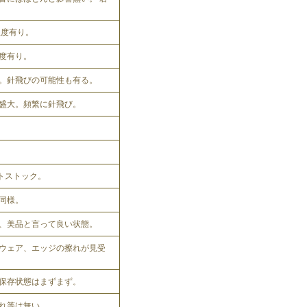
程度有り。
程度有り。
。針飛びの可能性も有る。
盛大。頻繁に針飛び。
ットストック。
同様。
、美品と言って良い状態。
ウェア、エッジの擦れが見受
保存状態はまずまず。
れ等は無い。