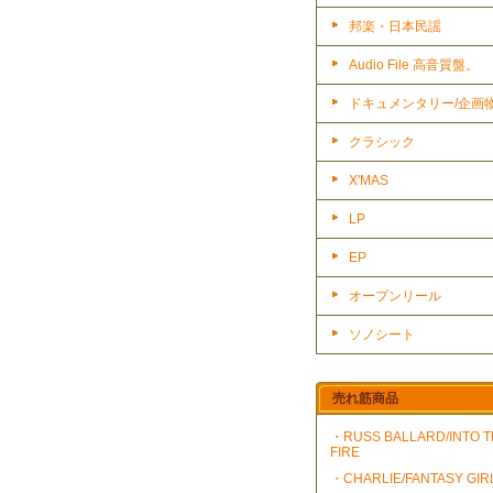
邦楽・日本民謡
Audio File 高音質盤。
ドキュメンタリー/企画
クラシック
X'MAS
LP
EP
オープンリール
ソノシート
売れ筋商品
・RUSS BALLARD/INTO 
FIRE
・CHARLIE/FANTASY GIR