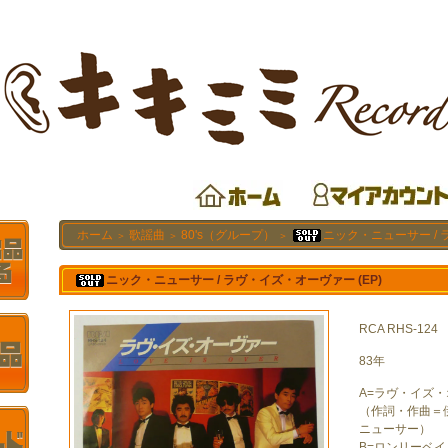
ホーム
歌謡曲
80's（グループ）
ニック・ニューサー / 
＞
＞
＞
ニック・ニューサー / ラヴ・イズ・オーヴァー (EP)
RCA RHS-124
83年
A=ラヴ・イズ
（作詞・作曲＝
ニューサー）
B=ロンリーベイ