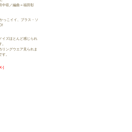
田中収／編曲＝福田彰
ロかっこイイ、ブラス・ソ
D!
ノイズほとんど感じられ
す。
めリングウエア見られま
です。
-]