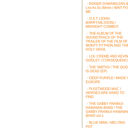
・ROGER DAMAWUZAN 
Les As Du Bénin / WAIT F
ME
・O.S.T. (JOHN
BARRY,NILSSON) /
MIDNIGHT COWBOY
・THE ALBUM OF THE
SOUNDTRACK OF THE
TRAILER OF THE FILM OF
MONTY PYTHON AND TH
HOLY GRAIL
・LOL CREME AND KEVI
GODLEY / CONSEQUENC
・THE SMITHS / THE QU
IS DEAD (EP)
・DEEP PURPLE / MADE 
EUROPE
・FLEETWOOD MAC /
HEROES ARE HARD TO
FIND
・THE GABBY PAHINUI
HAWAIIAN BAND / THE
GABBY PAHINUI HAWAIIA
BAND vol.1
・BLUE MINK / MELTING
POT