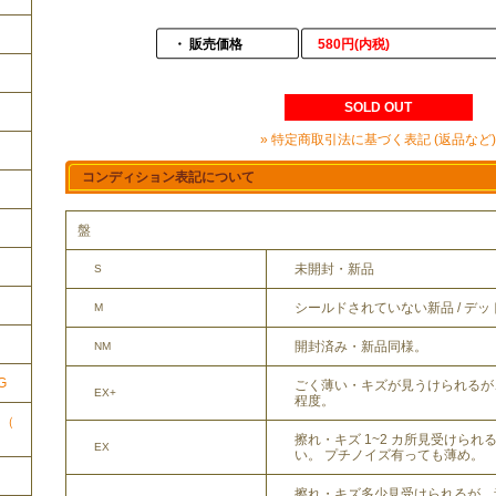
・ 販売価格
580円(内税)
SOLD OUT
» 特定商取引法に基づく表記 (返品など)
コンディション表記について
盤
未開封・新品
S
ク
シールドされていない新品 / デ
M
開封済み・新品同様。
NM
G
ごく薄い・キズが見うけられるが
EX+
程度。
ク（
擦れ・キズ 1~2 カ所見受けら
EX
い。 プチノイズ有っても薄め。
擦れ・キズ多少見受けられるが、