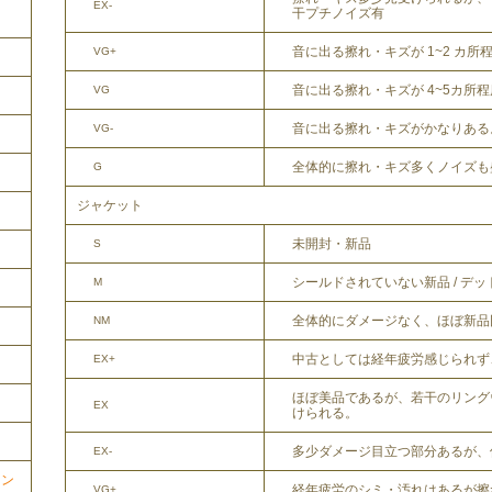
EX-
干プチノイズ有
音に出る擦れ・キズが 1~2 カ所
VG+
音に出る擦れ・キズが 4~5カ所
VG
音に出る擦れ・キズがかなりある
VG-
全体的に擦れ・キズ多くノイズも
G
ジャケット
未開封・新品
S
シールドされていない新品 / デ
M
全体的にダメージなく、ほぼ新品
NM
中古としては経年疲労感じられず
EX+
ほぼ美品であるが、若干のリング
EX
けられる。
多少ダメージ目立つ部分あるが、
EX-
ョン
経年疲労のシミ・汚れはあるが擦
VG+