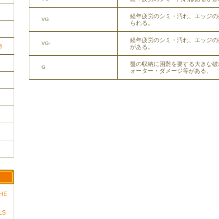
経年疲労のシミ・汚れ、エッジの
VG
られる。
経年疲労のシミ・汚れ、エッジの
VG-
物
がある。
盤の収納に困難を要する大きな破
G
ォーター・ダメージ等がある。
THE
LS