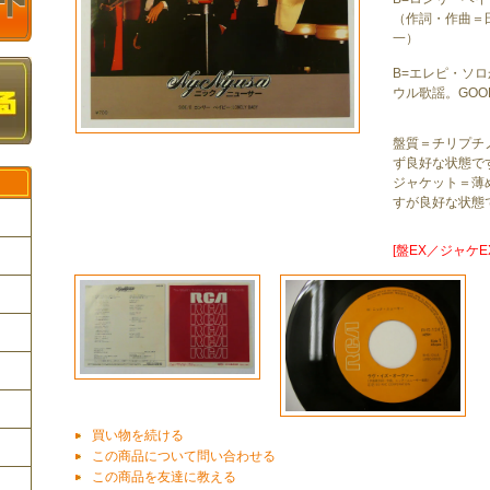
（作詞・作曲＝
一）
B=エレピ・ソ
ウル歌謡。GOO
盤質＝チリプチ
ず良好な状態で
ジャケット＝薄
すが良好な状態
[盤EX／ジャケEX
ク
買い物を続ける
この商品について問い合わせる
この商品を友達に教える