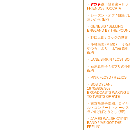
・
森下登喜彦＋HIS
FRIENDS / TOCCATA
・シーズン・オフ / 朝焼け
遠いから (EP)
・GENESIS / SELLING
ENGLAND BY THE POUN
・野口五郎 / ロックの世界
・小林泉美 (MIMI) / 「うる
やつら」より「I,I,You &愛
(EP)
・JANE BIRKIN / LOST S
・石原真理子 / ポプリの小
(EP)
・PINK FLOYD / RELICS
・BOB DYLAN /
1970s/80s/90s
BROADCASTS WAKING U
TO TWISTS OF FATE
・東京放送合唱団、ロイヤ
ル・コンサート・オーケス
ラ / 仰げばとうとし (EP)
・JAMES WALSH CYPSY
BAND / I'VE GOT THE
FEELIN'