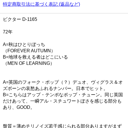
特定商取引法に基づく表記 (返品など)
ビクター D-1165
72年
A=秋はひとりぼっち
（FOREVER AUTUMN）
B=地球を救える者はどこにいる
（MEN OF LEARNING）
A=英国のフォーク・ポップ（？）デュオ、ヴィグラス＆オ
ズボーンの哀愁あふれるナンバー。日本でヒット。
B=こちらはアップ・テンポなポップ・チューン。同じ英国
だけあって、一瞬アル・スチュワートぽさを感じる部分も
あり、GOOD。
盤質＝薄めチリノイズ若干感じられる部分ありますがまず