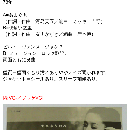
78年
A=あまぐも
（作詞・作曲＝河島英五／編曲＝ミッキー吉野）
B=視角い故里
（作詞・作曲＝友川かずき／編曲＝岸本博）
ビル・エヴァンス、ジャケ？
B=フュージョン・ロック歌謡。
両面ともに良曲。
盤質＝盤面くもり汚れありややノイズ聞かれます。
ジャケット＝シールあり。スリーブ補修あり。
[盤VG-／ジャケVG]