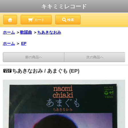
キキミミレコード
カート
検索
ホーム
＞
歌謡曲
＞
ちあきなおみ
ホーム
＞
EP
前の商品へ
次の商品へ
ちあきなおみ / あまぐも (EP)