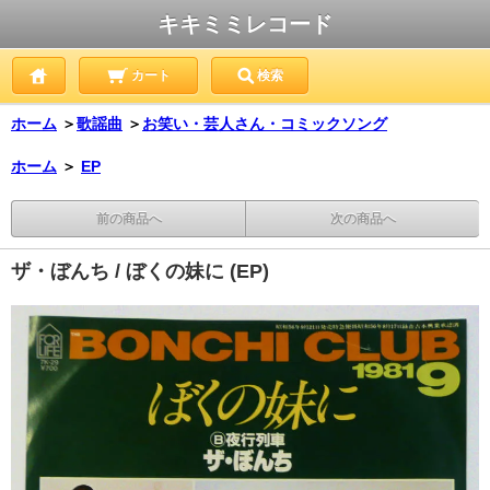
キキミミレコード
カート
検索
ホーム
＞
歌謡曲
＞
お笑い・芸人さん・コミックソング
ホーム
＞
EP
前の商品へ
次の商品へ
ザ・ぼんち / ぼくの妹に (EP)