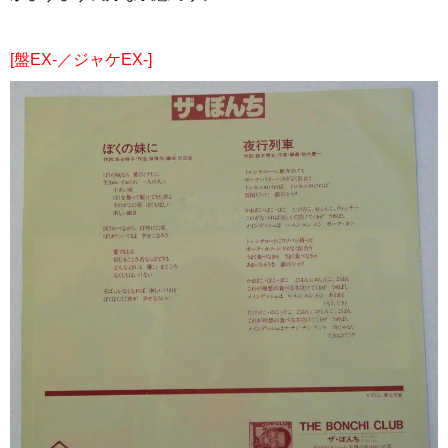
[盤EX-／ジャケEX-]