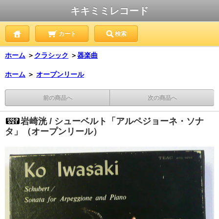
キキミミレコード
カート
検索
ホーム
＞
クラシック
＞
器楽曲
ホーム
＞
オープンリール
前の商品へ
次の商品へ
岩崎洸 / シューベルト「アルペジョーネ・ソナ
タ」（オープンリール）