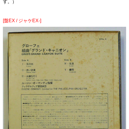
す。）
[盤EX / ジャケEX-]