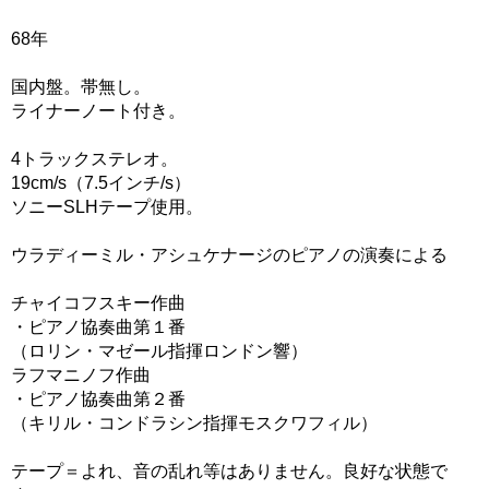
68年
国内盤。帯無し。
ライナーノート付き。
4トラックステレオ。
19cm/s（7.5インチ/s）
ソニーSLHテープ使用。
ウラディーミル・アシュケナージのピアノの演奏による
チャイコフスキー作曲
・ピアノ協奏曲第１番
（ロリン・マゼール指揮ロンドン響）
ラフマニノフ作曲
・ピアノ協奏曲第２番
（キリル・コンドラシン指揮モスクワフィル）
テープ＝よれ、音の乱れ等はありません。良好な状態で