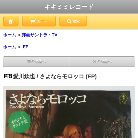
キキミミレコード
カート
検索
ホーム
＞
邦画サントラ・TV
ホーム
＞
EP
前の商品へ
次の商品へ
愛川欽也 / さよならモロッコ (EP)