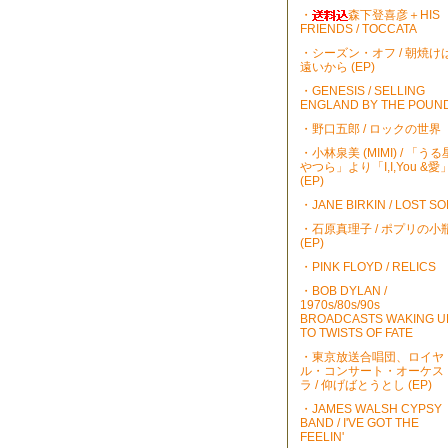
・
森下登喜彦＋HIS
FRIENDS / TOCCATA
・シーズン・オフ / 朝焼け
遠いから (EP)
・GENESIS / SELLING
ENGLAND BY THE POUN
・野口五郎 / ロックの世界
・小林泉美 (MIMI) / 「うる
やつら」より「I,I,You &愛
(EP)
・JANE BIRKIN / LOST S
・石原真理子 / ポプリの小
(EP)
・PINK FLOYD / RELICS
・BOB DYLAN /
1970s/80s/90s
BROADCASTS WAKING U
TO TWISTS OF FATE
・東京放送合唱団、ロイヤ
ル・コンサート・オーケス
ラ / 仰げばとうとし (EP)
・JAMES WALSH CYPSY
BAND / I'VE GOT THE
FEELIN'