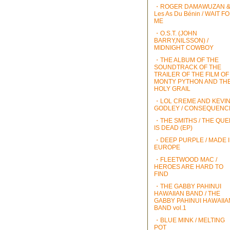
・ROGER DAMAWUZAN 
Les As Du Bénin / WAIT F
ME
・O.S.T. (JOHN
BARRY,NILSSON) /
MIDNIGHT COWBOY
・THE ALBUM OF THE
SOUNDTRACK OF THE
TRAILER OF THE FILM OF
MONTY PYTHON AND TH
HOLY GRAIL
・LOL CREME AND KEVI
GODLEY / CONSEQUENC
・THE SMITHS / THE QU
IS DEAD (EP)
・DEEP PURPLE / MADE 
EUROPE
・FLEETWOOD MAC /
HEROES ARE HARD TO
FIND
・THE GABBY PAHINUI
HAWAIIAN BAND / THE
GABBY PAHINUI HAWAIIA
BAND vol.1
・BLUE MINK / MELTING
POT