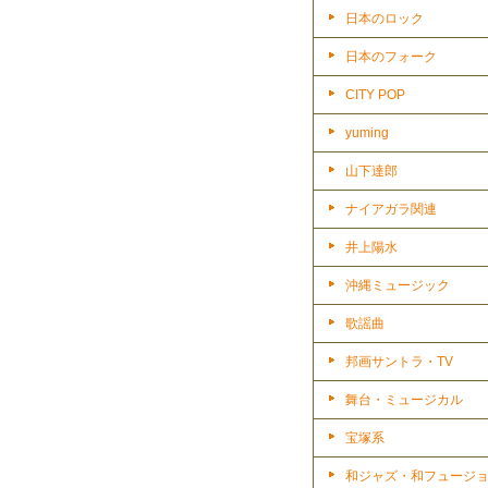
日本のロック
日本のフォーク
CITY POP
yuming
山下達郎
ナイアガラ関連
井上陽水
沖縄ミュージック
歌謡曲
邦画サントラ・TV
舞台・ミュージカル
宝塚系
和ジャズ・和フュージ