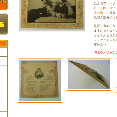
によるフォーク
ヒット曲
「One T
生の道）」
収録
見開き部分の点
盤質＝薄めチリ
ますがまずまず
ノイズ入る部分
ジャケット＝全
変色あり。
[盤EX-／ジャケV
ク