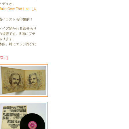
・デュオ。
oke Over The Line（人
。
描イラストも印象的！
ノイズ聞かれる部分あり
の状態です。B面にプチ
あります。
体的、特にエッジ部分に
G＋]