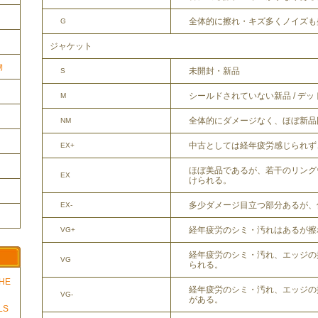
全体的に擦れ・キズ多くノイズも
G
ジャケット
物
未開封・新品
S
シールドされていない新品 / デ
M
全体的にダメージなく、ほぼ新品
NM
中古としては経年疲労感じられず
EX+
ほぼ美品であるが、若干のリング
EX
けられる。
多少ダメージ目立つ部分あるが、
EX-
経年疲労のシミ・汚れはあるが擦
VG+
経年疲労のシミ・汚れ、エッジの
VG
られる。
THE
経年疲労のシミ・汚れ、エッジの
VG-
がある。
LS