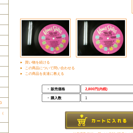
買い物を続ける
この商品について問い合わせる
この商品を友達に教える
ク
・ 販売価格
2,800円(内税)
・ 購入数
1
G
ク（