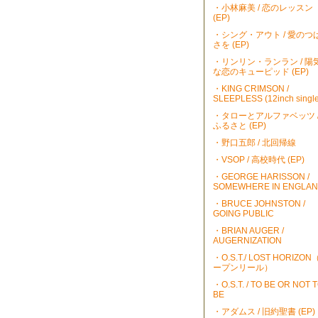
・小林麻美 / 恋のレッスン
(EP)
・シング・アウト / 愛のつ
さを (EP)
・リンリン・ランラン / 陽
な恋のキューピッド (EP)
・KING CRIMSON /
SLEEPLESS (12inch single
・タローとアルファベッツ 
ふるさと (EP)
・野口五郎 / 北回帰線
・VSOP / 高校時代 (EP)
・GEORGE HARISSON /
SOMEWHERE IN ENGLA
・BRUCE JOHNSTON /
GOING PUBLIC
・BRIAN AUGER /
AUGERNIZATION
・O.S.T./ LOST HORIZO
ープンリール）
・O.S.T. / TO BE OR NOT 
BE
・アダムス / 旧約聖書 (EP)