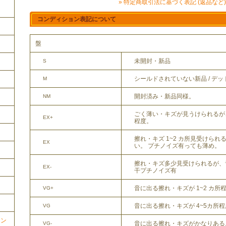
» 特定商取引法に基づく表記 (返品など)
コンディション表記について
盤
未開封・新品
S
シールドされていない新品 / デ
M
開封済み・新品同様。
NM
ごく薄い・キズが見うけられるが
EX+
程度。
擦れ・キズ 1~2 カ所見受けら
EX
い。 プチノイズ有っても薄め。
擦れ・キズ多少見受けられるが、
EX-
干プチノイズ有
音に出る擦れ・キズが 1~2 カ所
VG+
音に出る擦れ・キズが 4~5カ所
VG
ョン
音に出る擦れ・キズがかなりある
VG-