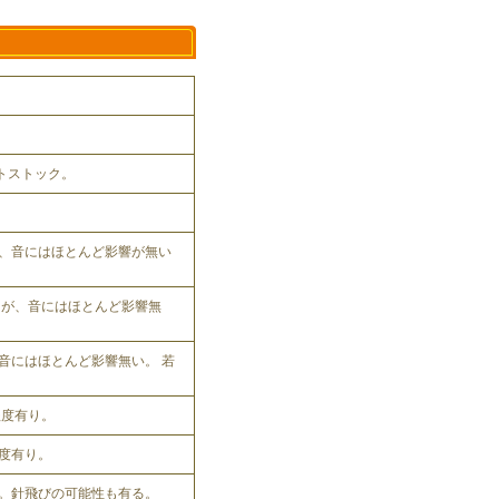
ットストック。
、音にはほとんど影響が無い
れるが、音にはほとんど影響無
音にはほとんど影響無い。 若
程度有り。
程度有り。
。針飛びの可能性も有る。