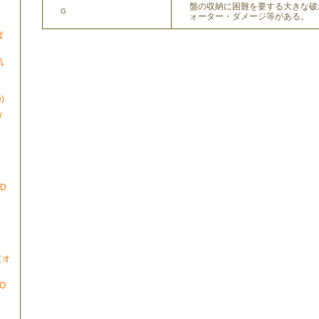
盤の収納に困難を要する大きな破
G
ォーター・ダメージ等がある。
ば
気
)
/
ND
N（オ
TO