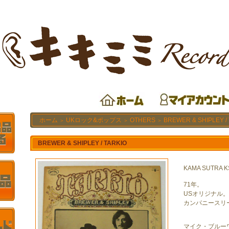
ホーム
UKロック&ポップス
OTHERS
BREWER & SHIPLEY /
＞
＞
＞
BREWER & SHIPLEY / TARKIO
KAMA SUTRA K
71年。
USオリジナル。
カンパニースリ
マイク・ブルー