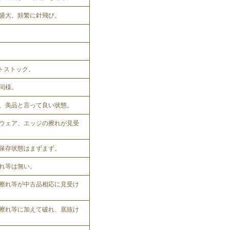
盛大。頻繁に針飛び。
ットストック。
同様。
、美品と言って良い状態。
ウェア、エッジの擦れが見受
保存状態はまずまず。
れ等は無い。
擦れ等が中古品相応に見受け
擦れ等に加えて破れ、底抜け