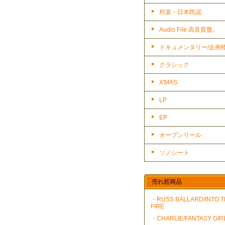
邦楽・日本民謡
Audio File 高音質盤。
ドキュメンタリー/企画
クラシック
X'MAS
LP
EP
オープンリール
ソノシート
売れ筋商品
・RUSS BALLARD/INTO 
FIRE
・CHARLIE/FANTASY GIR