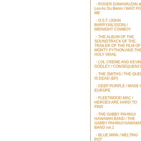
・ROGER DAMAWUZAN 
Les As Du Bénin / WAIT F
ME
・O.S.T. (JOHN
BARRY,NILSSON) /
MIDNIGHT COWBOY
・THE ALBUM OF THE
SOUNDTRACK OF THE
TRAILER OF THE FILM OF
MONTY PYTHON AND TH
HOLY GRAIL
・LOL CREME AND KEVI
GODLEY / CONSEQUENC
・THE SMITHS / THE QU
IS DEAD (EP)
・DEEP PURPLE / MADE 
EUROPE
・FLEETWOOD MAC /
HEROES ARE HARD TO
FIND
・THE GABBY PAHINUI
HAWAIIAN BAND / THE
GABBY PAHINUI HAWAIIA
BAND vol.1
・BLUE MINK / MELTING
POT