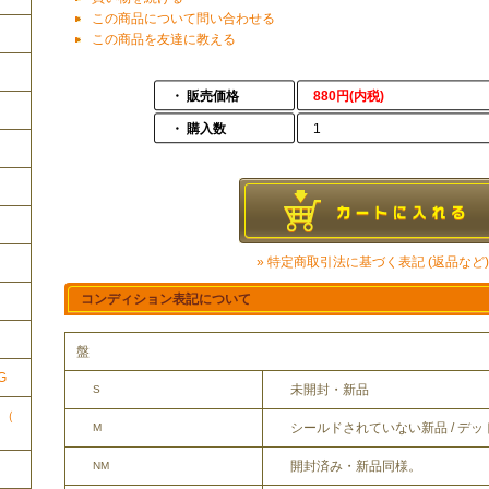
この商品について問い合わせる
この商品を友達に教える
・ 販売価格
880円(内税)
・ 購入数
1
» 特定商取引法に基づく表記 (返品など)
コンディション表記について
ク
盤
G
未開封・新品
S
ク（
シールドされていない新品 / デ
M
開封済み・新品同様。
NM