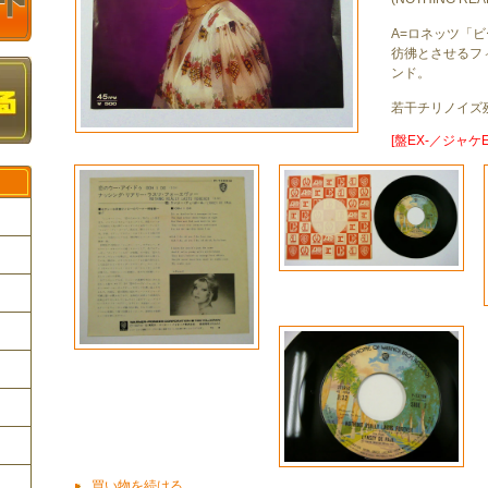
A=ロネッツ「
彷彿とさせるフ
ンド。
若干チリノイズ
[盤EX-／ジャケE
ク
買い物を続ける