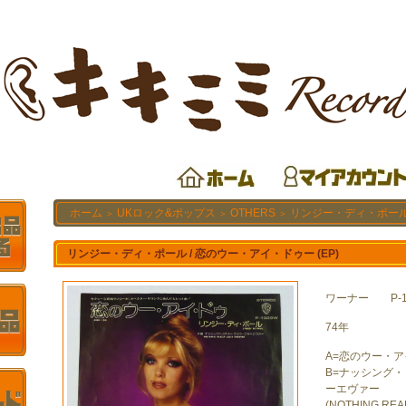
ホーム
UKロック&ポップス
OTHERS
リンジー・ディ・ポール 
＞
＞
＞
リンジー・ディ・ポール / 恋のウー・アイ・ドゥー (EP)
ワーナー P-1
74年
A=恋のウー・アイ
B=ナッシング
ーエヴァー
(NOTHING REA