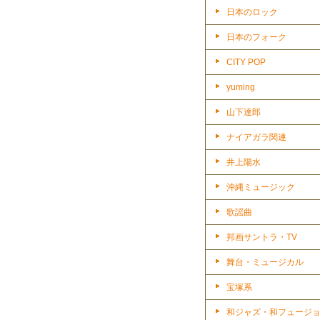
日本のロック
日本のフォーク
CITY POP
yuming
山下達郎
ナイアガラ関連
井上陽水
沖縄ミュージック
歌謡曲
邦画サントラ・TV
舞台・ミュージカル
宝塚系
和ジャズ・和フュージ