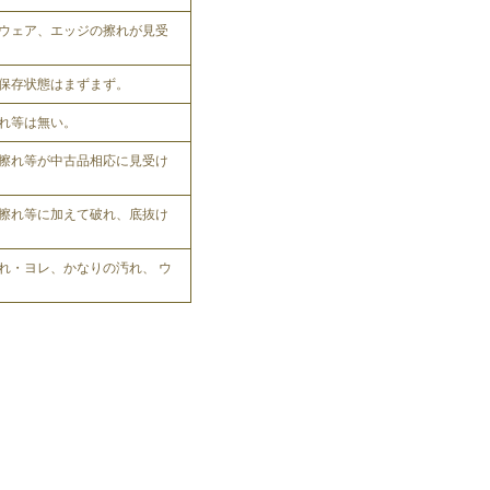
ウェア、エッジの擦れが見受
保存状態はまずまず。
れ等は無い。
擦れ等が中古品相応に見受け
擦れ等に加えて破れ、底抜け
れ・ヨレ、かなりの汚れ、 ウ