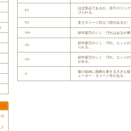
ほぼ美品であるが、若干のリング
EX
けられる。
多少ダメージ目立つ部分あるが、
EX-
物
経年疲労のシミ・汚れはあるが擦
VG+
経年疲労のシミ・汚れ、エッジの
VG
られる。
経年疲労のシミ・汚れ、エッジの
VG-
がある。
盤の収納に困難を要する大きな破
G
ォーター・ダメージ等がある。
THE
LS