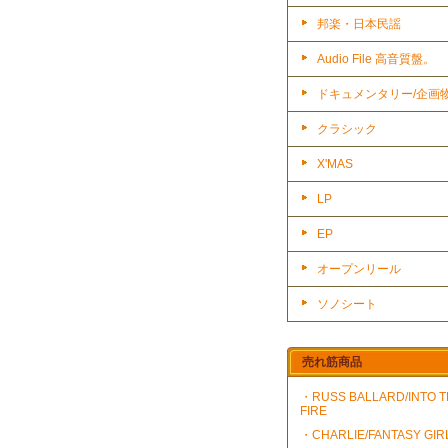
邦楽・日本民謡
Audio File 高音質盤。
ドキュメンタリー/企画
クラシック
X'MAS
LP
EP
オープンリール
ソノシート
売れ筋商品
・RUSS BALLARD/INTO 
FIRE
・CHARLIE/FANTASY GIR