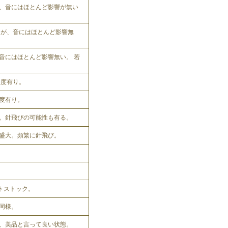
、音にはほとんど影響が無い
れるが、音にはほとんど影響無
音にはほとんど影響無い。 若
程度有り。
程度有り。
。針飛びの可能性も有る。
盛大。頻繁に針飛び。
ットストック。
同様。
、美品と言って良い状態。