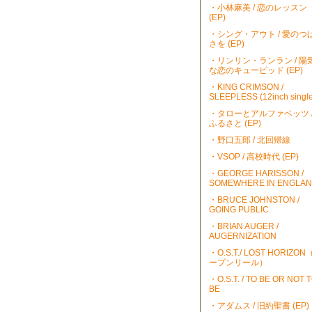
・小林麻美 / 恋のレッスン
(EP)
・シング・アウト / 愛のつ
さを (EP)
・リンリン・ランラン / 陽
な恋のキューピッド (EP)
・KING CRIMSON /
SLEEPLESS (12inch single
・タローとアルファベッツ 
ふるさと (EP)
・野口五郎 / 北回帰線
・VSOP / 高校時代 (EP)
・GEORGE HARISSON /
SOMEWHERE IN ENGLA
・BRUCE JOHNSTON /
GOING PUBLIC
・BRIAN AUGER /
AUGERNIZATION
・O.S.T./ LOST HORIZO
ープンリール）
・O.S.T. / TO BE OR NOT 
BE
・アダムス / 旧約聖書 (EP)