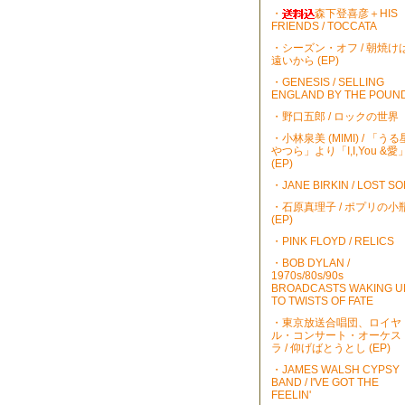
・
森下登喜彦＋HIS
FRIENDS / TOCCATA
・シーズン・オフ / 朝焼け
遠いから (EP)
・GENESIS / SELLING
ENGLAND BY THE POUN
・野口五郎 / ロックの世界
・小林泉美 (MIMI) / 「うる
やつら」より「I,I,You &愛
(EP)
・JANE BIRKIN / LOST S
・石原真理子 / ポプリの小
(EP)
・PINK FLOYD / RELICS
・BOB DYLAN /
1970s/80s/90s
BROADCASTS WAKING U
TO TWISTS OF FATE
・東京放送合唱団、ロイヤ
ル・コンサート・オーケス
ラ / 仰げばとうとし (EP)
・JAMES WALSH CYPSY
BAND / I'VE GOT THE
FEELIN'