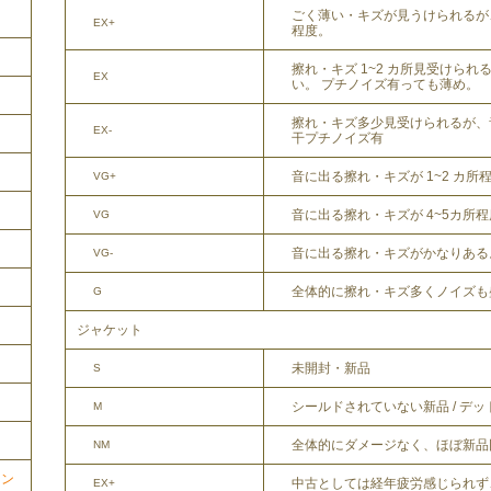
ごく薄い・キズが見うけられるが
EX+
程度。
擦れ・キズ 1~2 カ所見受けら
EX
い。 プチノイズ有っても薄め。
擦れ・キズ多少見受けられるが、
EX-
干プチノイズ有
音に出る擦れ・キズが 1~2 カ所
VG+
音に出る擦れ・キズが 4~5カ所
VG
音に出る擦れ・キズがかなりある
VG-
全体的に擦れ・キズ多くノイズも
G
ジャケット
未開封・新品
S
シールドされていない新品 / デ
M
全体的にダメージなく、ほぼ新品
NM
ョン
中古としては経年疲労感じられず
EX+