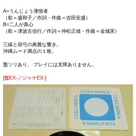
A=うんじょう薄情者
（歌＝盛和子／作詞・作曲＝吉田安盛）
B=二人が真心
（歌＝津波古信行／作詞＝仲松正雄・作曲＝金城実）
三線と胡弓の典雅な響き。
沖縄ムード満点の１枚。
盤ソリあり。 プレイには支障ありません。
[盤EX-／ジャケEX-]