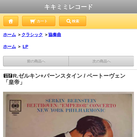
キキミミレコード
カート
検索
ホーム
＞
クラシック
＞
協奏曲
ホーム
＞
LP
前の商品へ
次の商品へ
R.ゼルキン+バーンスタイン / ベートーヴェン
「皇帝」