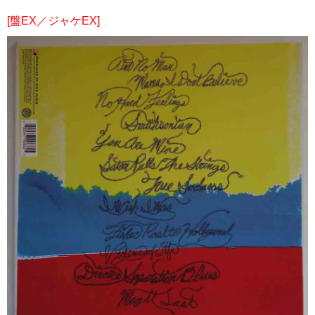
[盤EX／ジャケEX]