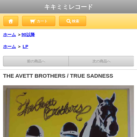
キキミミレコード
カート
検索
ホーム
＞
90以降
ホーム
＞
LP
前の商品へ
次の商品へ
THE AVETT BROTHERS / TRUE SADNESS