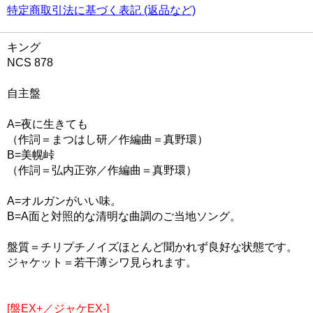
特定商取引法に基づく表記 (返品など)
キング
NCS 878
自主盤
A=夜に生きても
（作詞＝まつはし研／作編曲＝真野環）
B=美幌峠
（作詞＝弘内正弥／作編曲＝真野環）
A=オルガンがいい味。
B=A面と対照的な清明な曲調のご当地ソング。
盤質＝チリプチノイズほとんど聞かれず良好な状態です。
ジャケット＝若干薄シワ見られます。
[盤EX+／ジャケEX-]