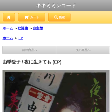
キキミミレコード
カート
検索
ホーム
＞
歌謡曲
＞
自主盤
ホーム
＞
EP
前の商品へ
次の商品へ
由季愛子 / 夜に生きても (EP)