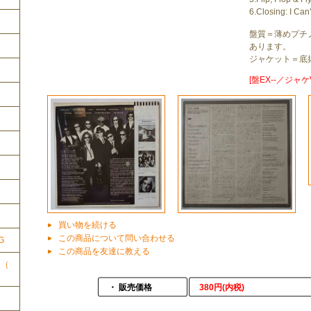
6.Closing: I Can
盤質＝薄めプチ
あります。
ジャケット＝底
[盤EX--／ジャケ
ク
買い物を続ける
この商品について問い合わせる
G
この商品を友達に教える
ク（
・ 販売価格
380円(内税)