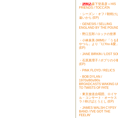
・
森下登喜彦＋HIS
FRIENDS / TOCCATA
・シーズン・オフ / 朝焼け
遠いから (EP)
・GENESIS / SELLING
ENGLAND BY THE POUN
・野口五郎 / ロックの世界
・小林泉美 (MIMI) / 「うる
やつら」より「I,I,You &愛
(EP)
・JANE BIRKIN / LOST S
・石原真理子 / ポプリの小
(EP)
・PINK FLOYD / RELICS
・BOB DYLAN /
1970s/80s/90s
BROADCASTS WAKING U
TO TWISTS OF FATE
・東京放送合唱団、ロイヤ
ル・コンサート・オーケス
ラ / 仰げばとうとし (EP)
・JAMES WALSH CYPSY
BAND / I'VE GOT THE
FEELIN'