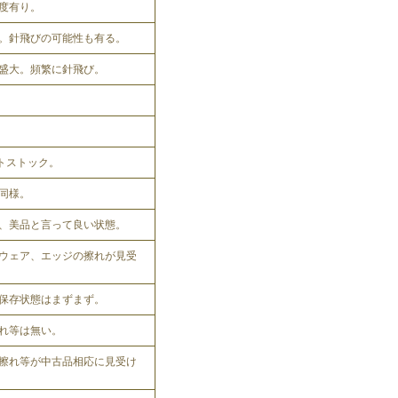
程度有り。
。針飛びの可能性も有る。
盛大。頻繁に針飛び。
ットストック。
同様。
、美品と言って良い状態。
ウェア、エッジの擦れが見受
保存状態はまずまず。
れ等は無い。
擦れ等が中古品相応に見受け