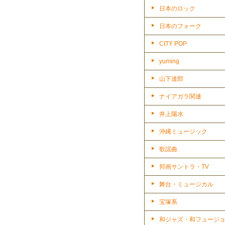
日本のロック
日本のフォーク
CITY POP
yuming
山下達郎
ナイアガラ関連
井上陽水
沖縄ミュージック
歌謡曲
邦画サントラ・TV
舞台・ミュージカル
宝塚系
和ジャズ・和フュージ