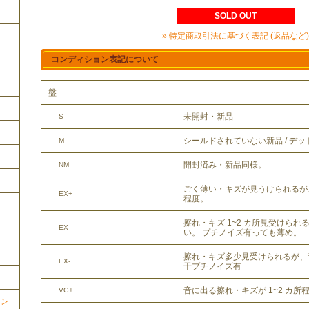
SOLD OUT
» 特定商取引法に基づく表記 (返品など)
コンディション表記について
盤
未開封・新品
S
シールドされていない新品 / デ
M
開封済み・新品同様。
NM
ごく薄い・キズが見うけられるが
EX+
程度。
擦れ・キズ 1~2 カ所見受けら
EX
い。 プチノイズ有っても薄め。
擦れ・キズ多少見受けられるが、
EX-
干プチノイズ有
音に出る擦れ・キズが 1~2 カ所
VG+
ョン