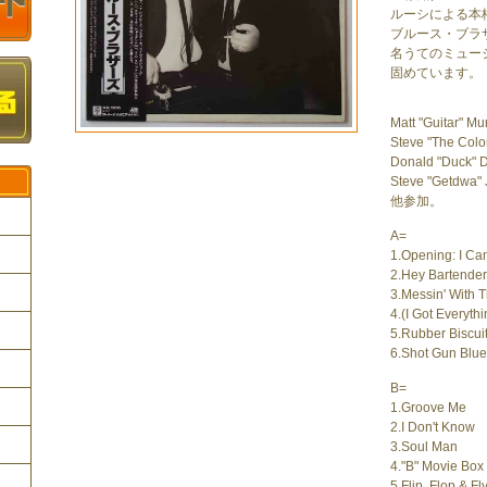
ルーシによる本
ブルース・ブラザ
名うてのミュー
固めています。
Matt "Guitar" Mu
Steve "The Colo
Donald "Duck" 
Steve "Getdwa" 
他参加。
A=
1.Opening: I Ca
2.Hey Bartender
ク
3.Messin' With 
4.(I Got Everyth
5.Rubber Biscui
6.Shot Gun Blu
B=
1.Groove Me
2.I Don't Know
3.Soul Man
4."B" Movie Box
5.Flip, Flop & Fl