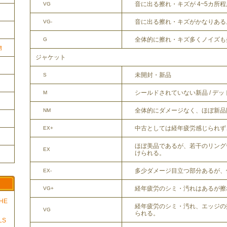
音に出る擦れ・キズが 4~5カ所
VG
音に出る擦れ・キズがかなりある
VG-
全体的に擦れ・キズ多くノイズも
G
物
ジャケット
未開封・新品
S
シールドされていない新品 / デ
M
全体的にダメージなく、ほぼ新品
NM
中古としては経年疲労感じられず
EX+
ほぼ美品であるが、若干のリング
EX
けられる。
多少ダメージ目立つ部分あるが、
EX-
経年疲労のシミ・汚れはあるが擦
VG+
THE
経年疲労のシミ・汚れ、エッジの
VG
られる。
LS