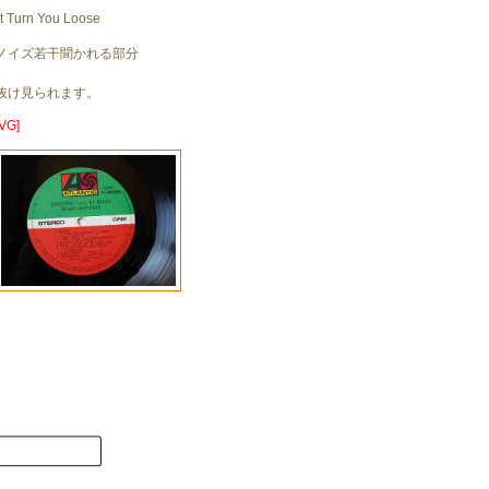
't Turn You Loose
ノイズ若干聞かれる部分
抜け見られます。
VG]