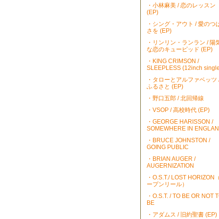
・小林麻美 / 恋のレッスン
(EP)
・シング・アウト / 愛のつ
さを (EP)
・リンリン・ランラン / 陽
な恋のキューピッド (EP)
・KING CRIMSON /
SLEEPLESS (12inch single
・タローとアルファベッツ 
ふるさと (EP)
・野口五郎 / 北回帰線
・VSOP / 高校時代 (EP)
・GEORGE HARISSON /
SOMEWHERE IN ENGLA
・BRUCE JOHNSTON /
GOING PUBLIC
・BRIAN AUGER /
AUGERNIZATION
・O.S.T./ LOST HORIZO
ープンリール）
・O.S.T. / TO BE OR NOT 
BE
・アダムス / 旧約聖書 (EP)