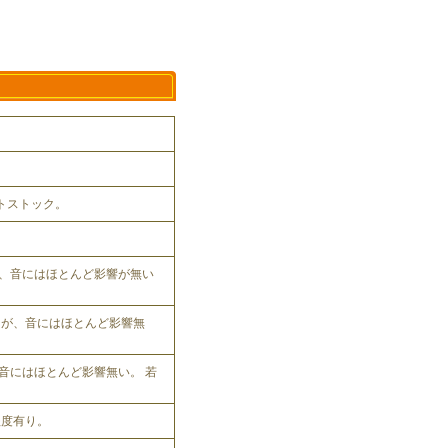
ットストック。
、音にはほとんど影響が無い
れるが、音にはほとんど影響無
音にはほとんど影響無い。 若
程度有り。