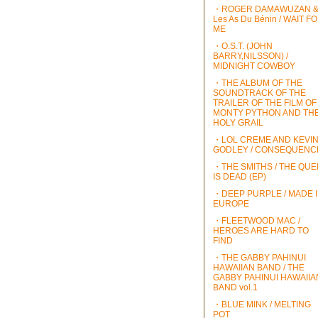
・ROGER DAMAWUZAN 
Les As Du Bénin / WAIT F
ME
・O.S.T. (JOHN
BARRY,NILSSON) /
MIDNIGHT COWBOY
・THE ALBUM OF THE
SOUNDTRACK OF THE
TRAILER OF THE FILM OF
MONTY PYTHON AND TH
HOLY GRAIL
・LOL CREME AND KEVI
GODLEY / CONSEQUENC
・THE SMITHS / THE QU
IS DEAD (EP)
・DEEP PURPLE / MADE 
EUROPE
・FLEETWOOD MAC /
HEROES ARE HARD TO
FIND
・THE GABBY PAHINUI
HAWAIIAN BAND / THE
GABBY PAHINUI HAWAIIA
BAND vol.1
・BLUE MINK / MELTING
POT