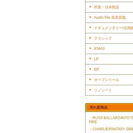
邦楽・日本民謡
Audio File 高音質盤。
ドキュメンタリー/企画
クラシック
X'MAS
LP
EP
オープンリール
ソノシート
売れ筋商品
・RUSS BALLARD/INTO 
FIRE
・CHARLIE/FANTASY GIR