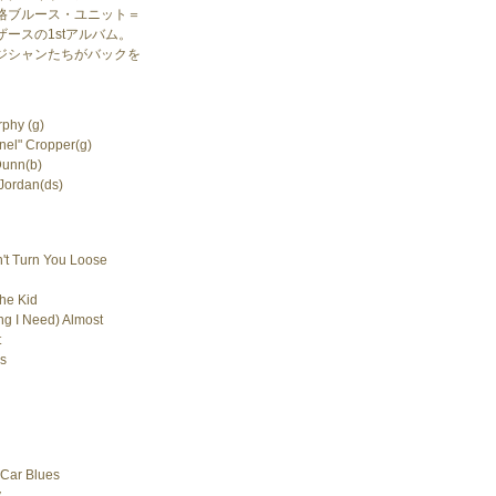
格ブルース・ユニット＝
ースの1stアルバム。
ジシャンたちがバックを
rphy (g)
nel" Cropper(g)
Dunn(b)
Jordan(ds)
n't Turn You Loose
The Kid
ing I Need) Almost
t
es
 Car Blues
y