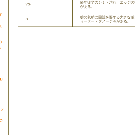
経年疲労のシミ・汚れ、エッジの
VG-
がある。
ば
盤の収納に困難を要する大きな破
G
ォーター・ダメージ等がある。
気
)
/
ND
N（オ
TO