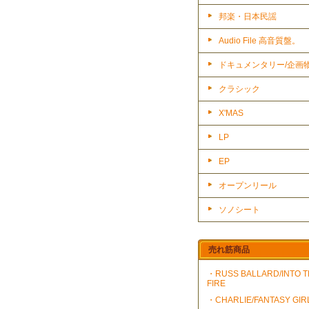
邦楽・日本民謡
Audio File 高音質盤。
ドキュメンタリー/企画
クラシック
X'MAS
LP
EP
オープンリール
ソノシート
売れ筋商品
・RUSS BALLARD/INTO 
FIRE
・CHARLIE/FANTASY GIR