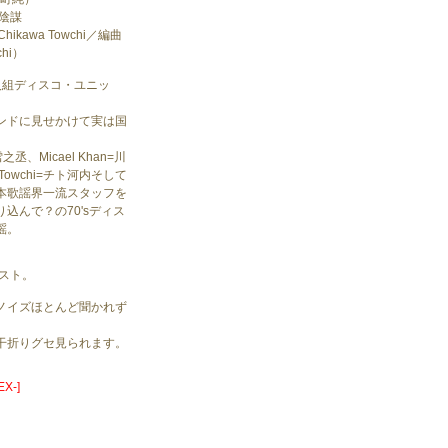
陰謀
-Chikawa Towchi／編曲
chi）
人組ディスコ・ユニッ
ンドに見せかけて実は国
雪之丞、Micael Khan=川
 Towchi=チト河内そして
本歌謡界一流スタッフを
込んで？の70'sディス
謡。
イスト。
ノイズほとんど聞かれず
。
干折りグセ見られます。
X-]