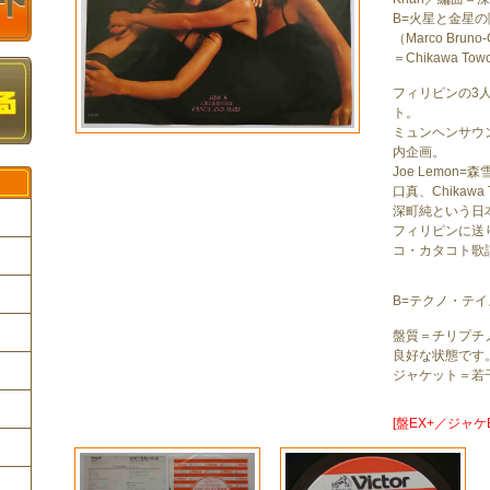
B=火星と金星の
（Marco Bruno
＝Chikawa Tow
フィリピンの3
ト。
ミュンヘンサウ
内企画。
Joe Lemon=森
口真、Chikawa
深町純という日
フィリピンに送り
コ・カタコト歌
ク
B=テクノ・テ
盤質＝チリプチ
良好な状態です
ジャケット＝若
[盤EX+／ジャケE