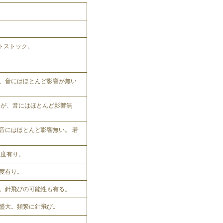
ットストック。
、音にはほとんど影響が無い
れるが、音にはほとんど影響無
音にはほとんど影響無い。 若
程度有り。
程度有り。
。針飛びの可能性も有る。
盛大。頻繁に針飛び。