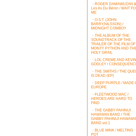
・ROGER DAMAWUZAN 
Les As Du Bénin / WAIT F
ME
・O.S.T. (JOHN
BARRY,NILSSON) /
MIDNIGHT COWBOY
・THE ALBUM OF THE
SOUNDTRACK OF THE
TRAILER OF THE FILM OF
MONTY PYTHON AND TH
HOLY GRAIL
・LOL CREME AND KEVI
GODLEY / CONSEQUENC
・THE SMITHS / THE QU
IS DEAD (EP)
・DEEP PURPLE / MADE 
EUROPE
・FLEETWOOD MAC /
HEROES ARE HARD TO
FIND
・THE GABBY PAHINUI
HAWAIIAN BAND / THE
GABBY PAHINUI HAWAIIA
BAND vol.1
・BLUE MINK / MELTING
POT