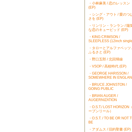
・小林麻美 / 恋のレッスン
(EP)
・シング・アウト / 愛のつ
さを (EP)
・リンリン・ランラン / 陽
な恋のキューピッド (EP)
・KING CRIMSON /
SLEEPLESS (12inch single
・タローとアルファベッツ 
ふるさと (EP)
・野口五郎 / 北回帰線
・VSOP / 高校時代 (EP)
・GEORGE HARISSON /
SOMEWHERE IN ENGLA
・BRUCE JOHNSTON /
GOING PUBLIC
・BRIAN AUGER /
AUGERNIZATION
・O.S.T./ LOST HORIZO
ープンリール）
・O.S.T. / TO BE OR NOT 
BE
・アダムス / 旧約聖書 (EP)