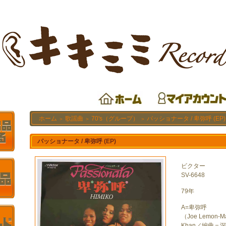
ホーム
歌謡曲
70's（グループ）
パッショナータ / 卑弥呼 (EP)
＞
＞
＞
パッショナータ / 卑弥呼 (EP)
ビクター
SV-6648
79年
A=卑弥呼
（Joe Lemon-Ma
Khan／編曲＝