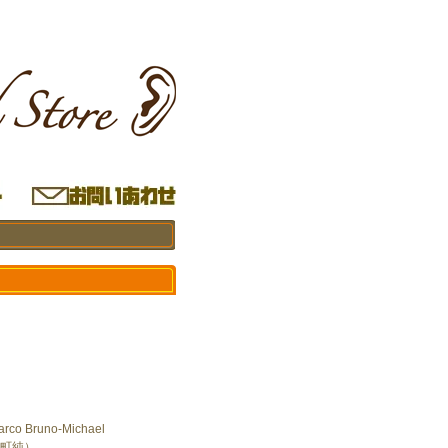
rco Bruno-Michael
深町純）