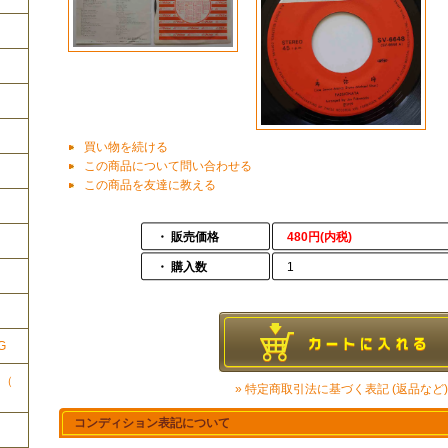
買い物を続ける
この商品について問い合わせる
この商品を友達に教える
・ 販売価格
480円(内税)
・ 購入数
1
ク
G
ク（
» 特定商取引法に基づく表記 (返品など)
コンディション表記について