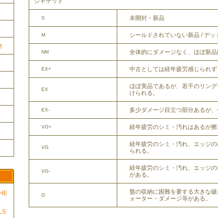
ジャケット
未開封・新品
S
シールドされていない新品 / デ
M
物
全体的にダメージなく、ほぼ新品
NM
中古としては経年疲労感じられず
EX+
ほぼ美品であるが、若干のリング
EX
けられる。
多少ダメージ目立つ部分あるが、
EX-
経年疲労のシミ・汚れはあるが擦
VG+
経年疲労のシミ・汚れ、エッジの
VG
られる。
経年疲労のシミ・汚れ、エッジの
VG-
がある。
盤の収納に困難を要する大きな破
THE
G
ォーター・ダメージ等がある。
LS