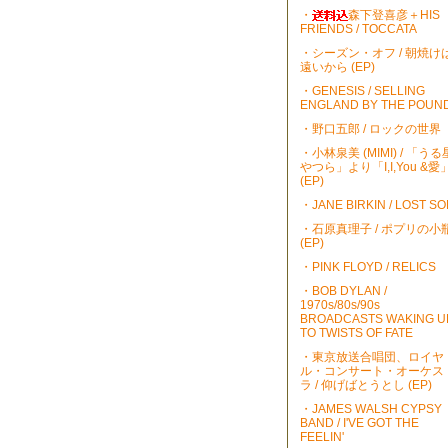
・
森下登喜彦＋HIS
FRIENDS / TOCCATA
・シーズン・オフ / 朝焼け
遠いから (EP)
・GENESIS / SELLING
ENGLAND BY THE POUN
・野口五郎 / ロックの世界
・小林泉美 (MIMI) / 「うる
やつら」より「I,I,You &愛
(EP)
・JANE BIRKIN / LOST S
・石原真理子 / ポプリの小
(EP)
・PINK FLOYD / RELICS
・BOB DYLAN /
1970s/80s/90s
BROADCASTS WAKING U
TO TWISTS OF FATE
・東京放送合唱団、ロイヤ
ル・コンサート・オーケス
ラ / 仰げばとうとし (EP)
・JAMES WALSH CYPSY
BAND / I'VE GOT THE
FEELIN'