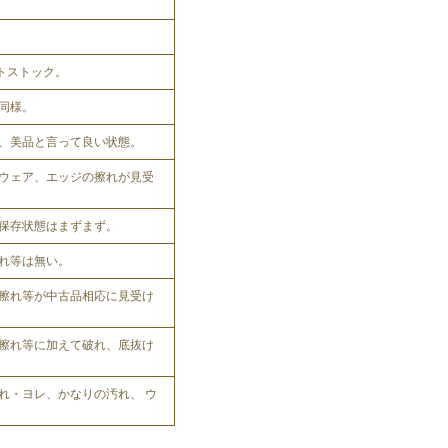
ットストック。
同様。
、美品と言って良い状態。
ウェア、エッジの擦れが見受
保存状態はまずまず。
れ等は無い。
擦れ等が中古品相応に見受け
擦れ等に加えて破れ、底抜け
れ・ヨレ、かなりの汚れ、 ウ