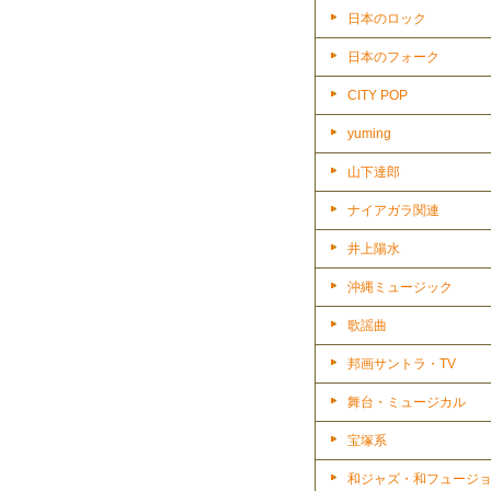
日本のロック
日本のフォーク
CITY POP
yuming
山下達郎
ナイアガラ関連
井上陽水
沖縄ミュージック
歌謡曲
邦画サントラ・TV
舞台・ミュージカル
宝塚系
和ジャズ・和フュージ