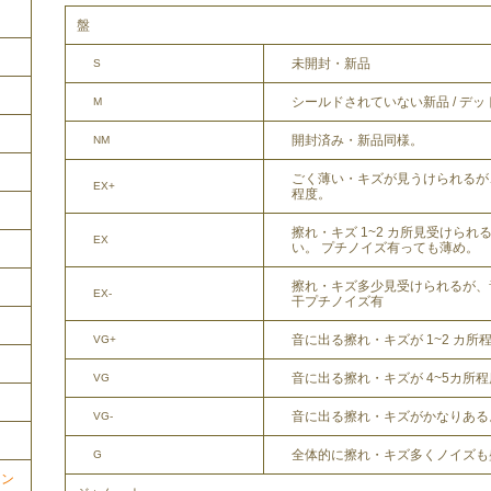
盤
未開封・新品
S
シールドされていない新品 / デ
M
開封済み・新品同様。
NM
ごく薄い・キズが見うけられるが
EX+
程度。
擦れ・キズ 1~2 カ所見受けら
EX
い。 プチノイズ有っても薄め。
擦れ・キズ多少見受けられるが、
EX-
干プチノイズ有
音に出る擦れ・キズが 1~2 カ所
VG+
音に出る擦れ・キズが 4~5カ所
VG
音に出る擦れ・キズがかなりある
VG-
全体的に擦れ・キズ多くノイズも
G
ョン