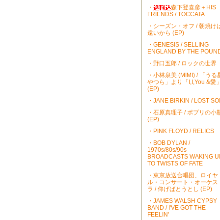
・
森下登喜彦＋HIS
FRIENDS / TOCCATA
・シーズン・オフ / 朝焼け
遠いから (EP)
・GENESIS / SELLING
ENGLAND BY THE POUN
・野口五郎 / ロックの世界
・小林泉美 (MIMI) / 「うる
やつら」より「I,I,You &愛
(EP)
・JANE BIRKIN / LOST S
・石原真理子 / ポプリの小
(EP)
・PINK FLOYD / RELICS
・BOB DYLAN /
1970s/80s/90s
BROADCASTS WAKING U
TO TWISTS OF FATE
・東京放送合唱団、ロイヤ
ル・コンサート・オーケス
ラ / 仰げばとうとし (EP)
・JAMES WALSH CYPSY
BAND / I'VE GOT THE
FEELIN'