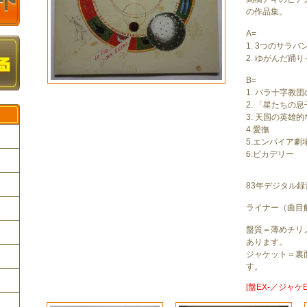
の作品集。
A=
1. 3つのサラバ
2. ゆがんだ踊
B=
1. バラ十字教
2. 「星たちの
3. 天国の英雄
4.愛撫
5.エンパイア劇
6.ピカデリー
ク
83年デジタル録
ライナー（曲目
盤質＝薄めチリ
あります。
ジャケット＝裏
す。
[盤EX-／ジャケE