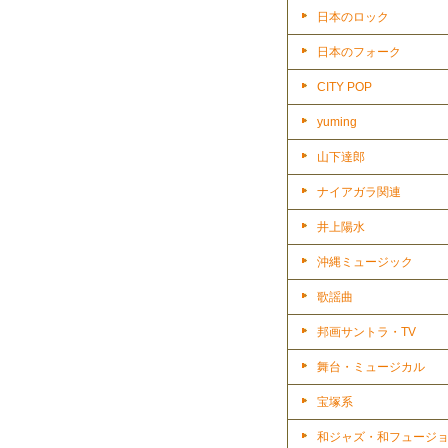
日本のロック
日本のフォーク
CITY POP
yuming
山下達郎
ナイアガラ関連
井上陽水
沖縄ミュージック
歌謡曲
邦画サントラ・TV
舞台・ミュージカル
宝塚系
和ジャズ・和フュージ