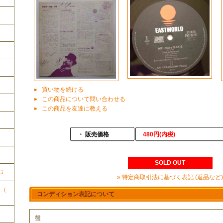
買い物を続ける
この商品について問い合わせる
この商品を友達に教える
・ 販売価格
480円(内税)
ク
SOLD OUT
G
» 特定商取引法に基づく表記 (返品など)
ク（
コンディション表記について
盤