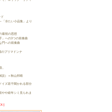
ンド
り～「冷たい小品集」より
団の最初の思想
息子」への3つの前奏曲
的な門への前奏曲
場のプリマドンナ
音。
解説）＝秋山邦晴
ノイズ若干聞かれる部分
面やや経年シミ見られま
X-]