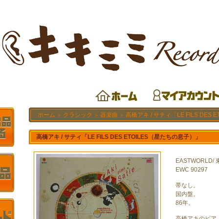
ホーム
クラシック
器楽曲
高橋アキ / サティ「LE FILS DES
＞
＞
＞
高橋アキ / サティ「LE FILS DES ETOILES（星たちの息子）」
EASTWORLD/ 
EWC 90297
帯なし。
国内盤。
86年。
高橋アキのピア