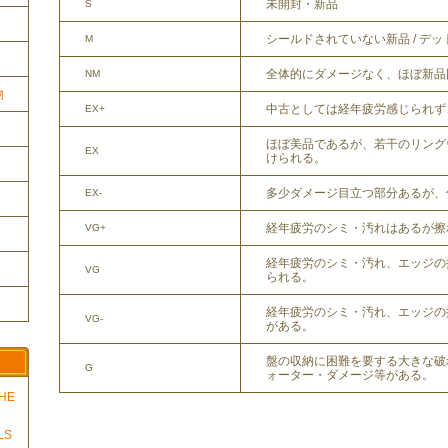
未開封・新品
S
シールドされていない新品 / デ
M
全体的にダメージなく、ほぼ新品
NM
物
中古としては経年疲労感じられず
EX+
ほぼ美品であるが、若干のリング
EX
けられる。
多少ダメージ目立つ部分あるが、
EX-
経年疲労のシミ・汚れはあるが擦
VG+
経年疲労のシミ・汚れ、エッジの
VG
られる。
経年疲労のシミ・汚れ、エッジの
VG-
がある。
盤の収納に困難を要する大きな破
G
ォーター・ダメージ等がある。
THE
LS