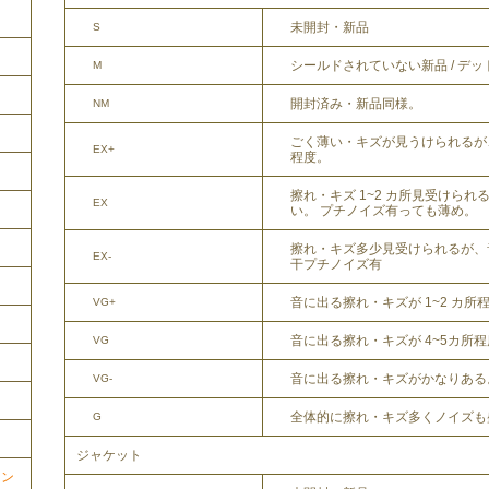
未開封・新品
S
シールドされていない新品 / デ
M
開封済み・新品同様。
NM
ごく薄い・キズが見うけられるが
EX+
程度。
擦れ・キズ 1~2 カ所見受けら
EX
い。 プチノイズ有っても薄め。
擦れ・キズ多少見受けられるが、
EX-
干プチノイズ有
音に出る擦れ・キズが 1~2 カ所
VG+
音に出る擦れ・キズが 4~5カ所
VG
音に出る擦れ・キズがかなりある
VG-
全体的に擦れ・キズ多くノイズも
G
ジャケット
ョン