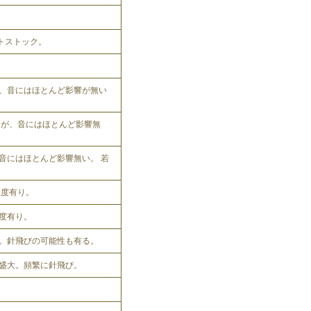
ットストック。
、音にはほとんど影響が無い
れるが、音にはほとんど影響無
音にはほとんど影響無い。 若
程度有り。
程度有り。
。針飛びの可能性も有る。
盛大。頻繁に針飛び。