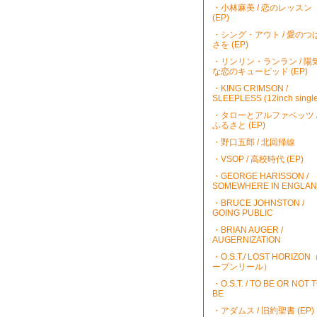
・小林麻美 / 恋のレッスン
(EP)
・シング・アウト / 愛のつ
さを (EP)
・リンリン・ランラン / 陽
な恋のキューピッド (EP)
・KING CRIMSON /
SLEEPLESS (12inch single
・タローとアルファベッツ 
ふるさと (EP)
・野口五郎 / 北回帰線
・VSOP / 高校時代 (EP)
・GEORGE HARISSON /
SOMEWHERE IN ENGLA
・BRUCE JOHNSTON /
GOING PUBLIC
・BRIAN AUGER /
AUGERNIZATION
・O.S.T./ LOST HORIZO
ープンリール）
・O.S.T. / TO BE OR NOT 
BE
・アダムス / 旧約聖書 (EP)