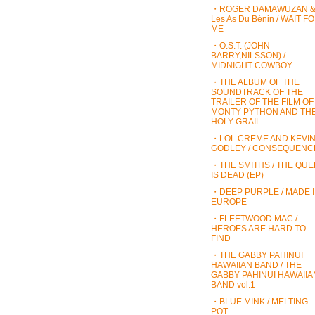
・ROGER DAMAWUZAN 
Les As Du Bénin / WAIT F
ME
・O.S.T. (JOHN
BARRY,NILSSON) /
MIDNIGHT COWBOY
・THE ALBUM OF THE
SOUNDTRACK OF THE
TRAILER OF THE FILM OF
MONTY PYTHON AND TH
HOLY GRAIL
・LOL CREME AND KEVI
GODLEY / CONSEQUENC
・THE SMITHS / THE QU
IS DEAD (EP)
・DEEP PURPLE / MADE 
EUROPE
・FLEETWOOD MAC /
HEROES ARE HARD TO
FIND
・THE GABBY PAHINUI
HAWAIIAN BAND / THE
GABBY PAHINUI HAWAIIA
BAND vol.1
・BLUE MINK / MELTING
POT