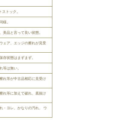
ットストック。
同様。
、美品と言って良い状態。
ウェア、エッジの擦れが見受
保存状態はまずまず。
れ等は無い。
擦れ等が中古品相応に見受け
擦れ等に加えて破れ、底抜け
れ・ヨレ、かなりの汚れ、 ウ