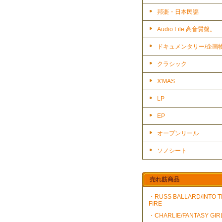
邦楽・日本民謡
Audio File 高音質盤。
ドキュメンタリー/企画
クラシック
X'MAS
LP
EP
オープンリール
ソノシート
売れ筋商品
・RUSS BALLARD/INTO 
FIRE
・CHARLIE/FANTASY GIR