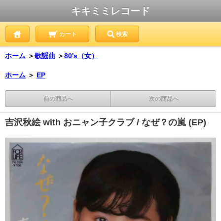
キキミミレコード
カート
検索
ホーム
＞
歌謡曲
＞
80's（女）
ホーム
＞
EP
前の商品へ
次の商品へ
吉沢秋絵 with おニャン子クラブ / なぜ？の嵐 (EP)