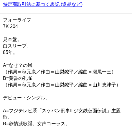
特定商取引法に基づく表記 (返品など)
フォーライフ
7K 204
見本盤。
白スリーブ。
85年。
A=なぜ？の嵐
（作詞＝秋元康／作曲＝山梨鐐平／編曲＝瀬尾一三）
B=黄昏の孔雀
（作詞＝秋元康／作曲＝山梨鐐平／編曲＝山川恵津子）
デビュー・シングル。
A=フジテレビ系「スケバン刑事II 少女鉄仮面伝説」主題
歌。
B=叙情派歌謡。女声コーラス。