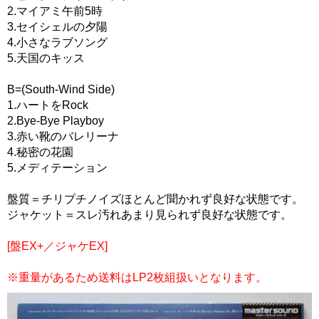
2.マイアミ午前5時
3.セイシェルの夕陽
4.小さなラブソング
5.天国のキッス
B=(South-Wind Side)
1.ハートをRock
2.Bye-Bye Playboy
3.赤い靴のバレリーナ
4.秘密の花園
5.メディテーション
盤質＝チリプチノイズほとんど聞かれず良好な状態です。
ジャケット＝スレ汚れあまり見られず良好な状態です。
[盤EX+／ジャケEX]
※重量があるため送料はLP2枚組扱いとなります。