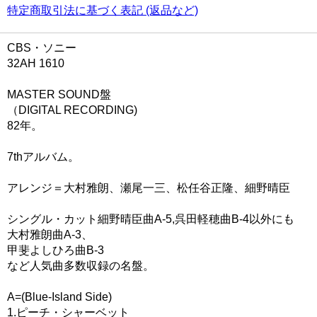
特定商取引法に基づく表記 (返品など)
CBS・ソニー
32AH 1610
MASTER SOUND盤
（DIGITAL RECORDING)
82年。
7thアルバム。
アレンジ＝大村雅朗、瀬尾一三、松任谷正隆、細野晴臣
シングル・カット細野晴臣曲A-5,呉田軽穂曲B-4以外にも
大村雅朗曲A-3、
甲斐よしひろ曲B-3
など人気曲多数収録の名盤。
A=(Blue-Island Side)
1.ピーチ・シャーベット