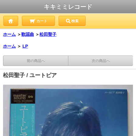
キキミミレコード
カート
検索
ホーム
＞
歌謡曲
＞
松田聖子
ホーム
＞
LP
前の商品へ
次の商品へ
松田聖子 / ユートピア