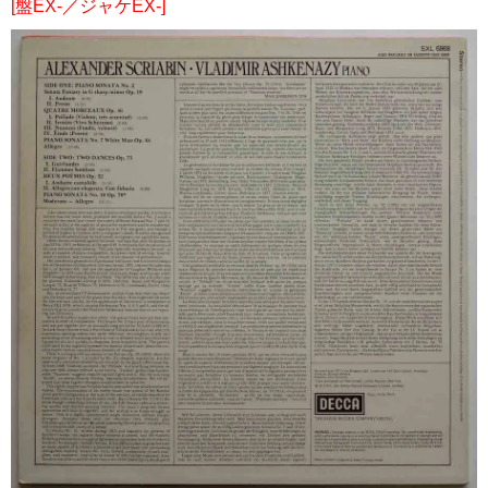
[盤EX-／ジャケEX-]