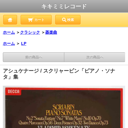
キキミミレコード
カート
検索
ホーム
＞
クラシック
＞
器楽曲
ホーム
＞
LP
前の商品へ
次の商品へ
アシュケナージ / スクリャービン「ピアノ・ソナ
タ」集