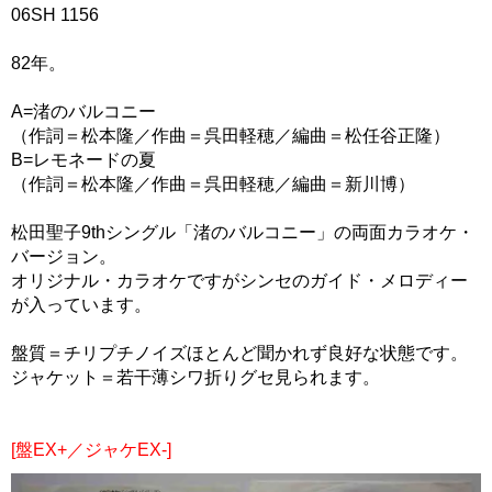
06SH 1156
82年。
A=渚のバルコニー
（作詞＝松本隆／作曲＝呉田軽穂／編曲＝松任谷正隆）
B=レモネードの夏
（作詞＝松本隆／作曲＝呉田軽穂／編曲＝新川博）
松田聖子9thシングル「渚のバルコニー」の両面カラオケ・
バージョン。
オリジナル・カラオケですがシンセのガイド・メロディー
が入っています。
盤質＝チリプチノイズほとんど聞かれず良好な状態です。
ジャケット＝若干薄シワ折りグセ見られます。
[盤EX+／ジャケEX-]