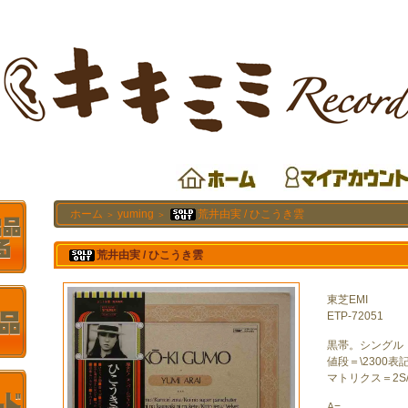
ホーム
yuming
荒井由実 / ひこうき雲
＞
＞
荒井由実 / ひこうき雲
東芝EMI
ETP-72051
黒帯。シングル
値段＝\2300表
マトリクス＝2S/
A=