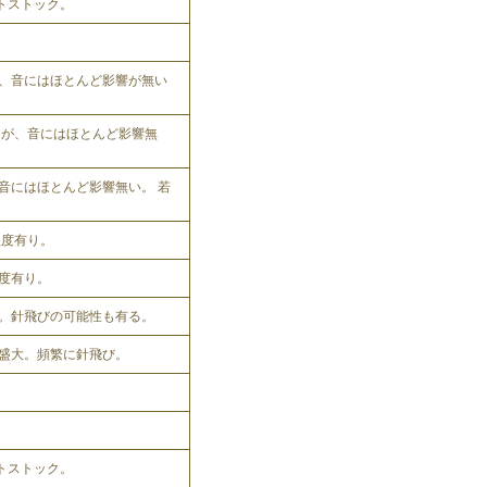
ットストック。
、音にはほとんど影響が無い
れるが、音にはほとんど影響無
音にはほとんど影響無い。 若
程度有り。
程度有り。
。針飛びの可能性も有る。
盛大。頻繁に針飛び。
ットストック。