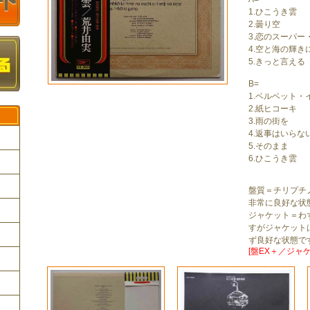
1.ひこうき雲
2.曇り空
3.恋のスーパー
4.空と海の輝き
5.きっと言える
B=
1.ベルベット・
2.紙ヒコーキ
3.雨の街を
4.返事はいらな
5.そのまま
6.ひこうき雲
ク
盤質＝チリプチ
非常に良好な状
ジャケット＝わ
すがジャケット
ず良好な状態で
[盤EX＋／ジャケ