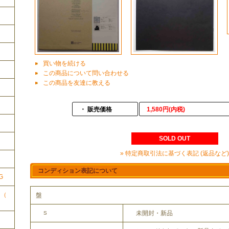
買い物を続ける
この商品について問い合わせる
この商品を友達に教える
・ 販売価格
1,580円(内税)
SOLD OUT
ク
» 特定商取引法に基づく表記 (返品など)
コンディション表記について
G
ク（
盤
未開封・新品
S