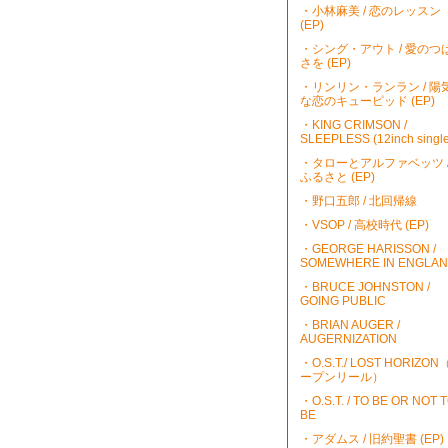
・小林麻美 / 恋のレッスン
(EP)
・シング・アウト / 愛のつ
さを (EP)
・リンリン・ランラン / 陽
な恋のキューピッド (EP)
・KING CRIMSON /
SLEEPLESS (12inch single
・タローとアルファベッツ 
ふるさと (EP)
・野口五郎 / 北回帰線
・VSOP / 高校時代 (EP)
・GEORGE HARISSON /
SOMEWHERE IN ENGLA
・BRUCE JOHNSTON /
GOING PUBLIC
・BRIAN AUGER /
AUGERNIZATION
・O.S.T./ LOST HORIZO
ープンリール）
・O.S.T. / TO BE OR NOT 
BE
・アダムス / 旧約聖書 (EP)