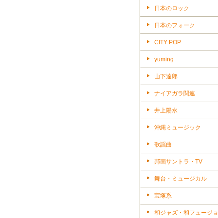
日本のロック
日本のフォーク
CITY POP
yuming
山下達郎
ナイアガラ関連
井上陽水
沖縄ミュージック
歌謡曲
邦画サントラ・TV
舞台・ミュージカル
宝塚系
和ジャズ・和フュージ