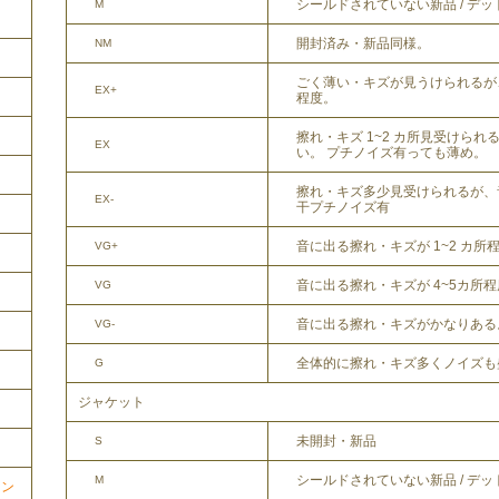
シールドされていない新品 / デ
M
開封済み・新品同様。
NM
ごく薄い・キズが見うけられるが
EX+
程度。
擦れ・キズ 1~2 カ所見受けら
EX
い。 プチノイズ有っても薄め。
擦れ・キズ多少見受けられるが、
EX-
干プチノイズ有
音に出る擦れ・キズが 1~2 カ所
VG+
音に出る擦れ・キズが 4~5カ所
VG
音に出る擦れ・キズがかなりある
VG-
全体的に擦れ・キズ多くノイズも
G
ジャケット
未開封・新品
S
シールドされていない新品 / デ
M
ョン