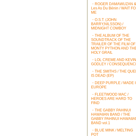
・ROGER DAMAWUZAN 
Les As Du Bénin / WAIT F
ME
・O.S.T. (JOHN
BARRY,NILSSON) /
MIDNIGHT COWBOY
・THE ALBUM OF THE
SOUNDTRACK OF THE
TRAILER OF THE FILM OF
MONTY PYTHON AND TH
HOLY GRAIL
・LOL CREME AND KEVI
GODLEY / CONSEQUENC
・THE SMITHS / THE QU
IS DEAD (EP)
・DEEP PURPLE / MADE 
EUROPE
・FLEETWOOD MAC /
HEROES ARE HARD TO
FIND
・THE GABBY PAHINUI
HAWAIIAN BAND / THE
GABBY PAHINUI HAWAIIA
BAND vol.1
・BLUE MINK / MELTING
POT