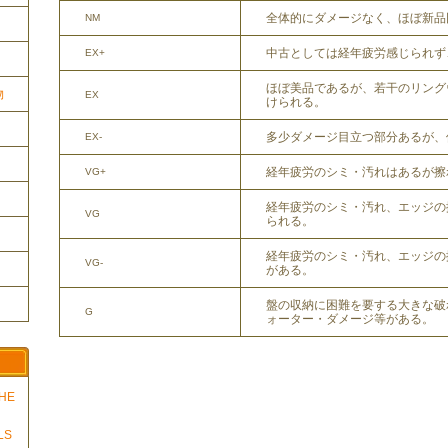
全体的にダメージなく、ほぼ新品
NM
中古としては経年疲労感じられず
EX+
ほぼ美品であるが、若干のリング
物
EX
けられる。
多少ダメージ目立つ部分あるが、
EX-
経年疲労のシミ・汚れはあるが擦
VG+
経年疲労のシミ・汚れ、エッジの
VG
られる。
経年疲労のシミ・汚れ、エッジの
VG-
がある。
盤の収納に困難を要する大きな破
G
ォーター・ダメージ等がある。
THE
LS