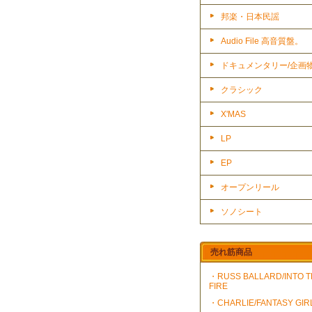
邦楽・日本民謡
Audio File 高音質盤。
ドキュメンタリー/企画
クラシック
X'MAS
LP
EP
オープンリール
ソノシート
売れ筋商品
・RUSS BALLARD/INTO 
FIRE
・CHARLIE/FANTASY GIR