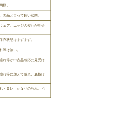
同様。
、美品と言って良い状態。
ウェア、エッジの擦れが見受
保存状態はまずまず。
れ等は無い。
擦れ等が中古品相応に見受け
擦れ等に加えて破れ、底抜け
れ・ヨレ、かなりの汚れ、 ウ