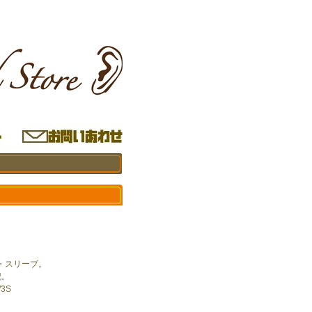
・スリーブ。
記。
3S