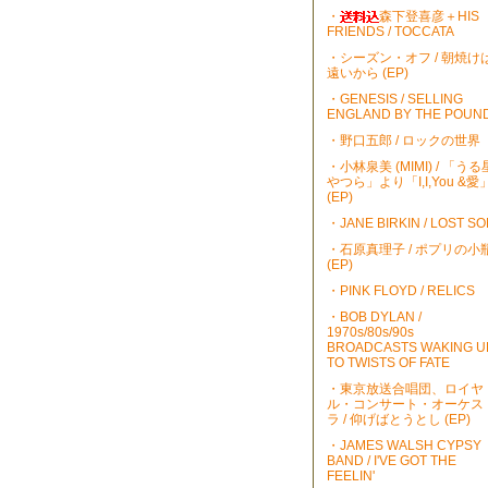
・
森下登喜彦＋HIS
FRIENDS / TOCCATA
・シーズン・オフ / 朝焼け
遠いから (EP)
・GENESIS / SELLING
ENGLAND BY THE POUN
・野口五郎 / ロックの世界
・小林泉美 (MIMI) / 「うる
やつら」より「I,I,You &愛
(EP)
・JANE BIRKIN / LOST S
・石原真理子 / ポプリの小
(EP)
・PINK FLOYD / RELICS
・BOB DYLAN /
1970s/80s/90s
BROADCASTS WAKING U
TO TWISTS OF FATE
・東京放送合唱団、ロイヤ
ル・コンサート・オーケス
ラ / 仰げばとうとし (EP)
・JAMES WALSH CYPSY
BAND / I'VE GOT THE
FEELIN'