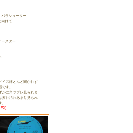
・パラシューター
に向けて
イースター
い
ノイズほとんど聞かれず
態です。
ずかに角ツブレ見られま
は擦れ汚れあまり見られ
す。
EX]