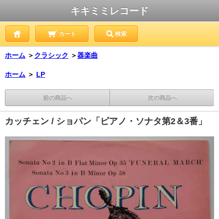
キキミミレコード
カート
検索
ホーム
＞
クラシック
＞
器楽曲
ホーム
＞
LP
前の商品へ
次の商品へ
カッチェン / ショパン「ピアノ・ソナタ第2＆3番」