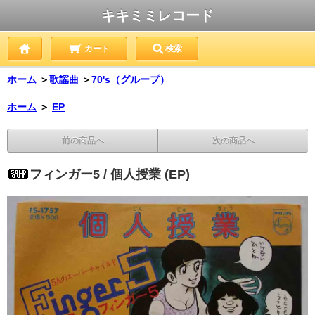
キキミミレコード
カート
検索
ホーム
＞
歌謡曲
＞
70's（グループ）
ホーム
＞
EP
前の商品へ
次の商品へ
フィンガー5 / 個人授業 (EP)