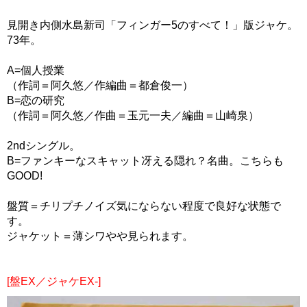
見開き内側水島新司「フィンガー5のすべて！」版ジャケ。
73年。
A=個人授業
（作詞＝阿久悠／作編曲＝都倉俊一）
B=恋の研究
（作詞＝阿久悠／作曲＝玉元一夫／編曲＝山崎泉）
2ndシングル。
B=ファンキーなスキャット冴える隠れ？名曲。こちらも
GOOD!
盤質＝チリプチノイズ気にならない程度で良好な状態で
す。
ジャケット＝薄シワやや見られます。
[盤EX／ジャケEX-]