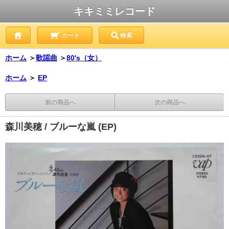
キキミミレコード
カート
検索
ホーム
＞
歌謡曲
＞
80's（女）
ホーム
＞
EP
前の商品へ
次の商品へ
森川美穂 / ブルーな嵐 (EP)