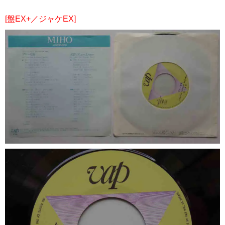
[盤EX+／ジャケEX]