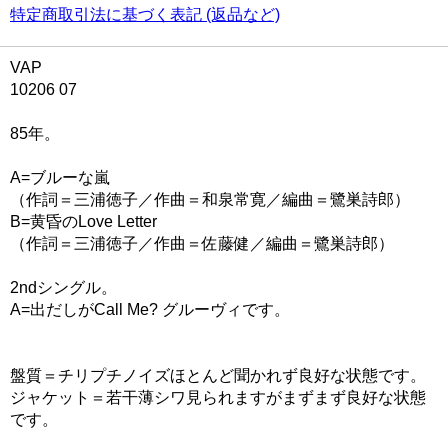
特定商取引法に基づく表記 (返品など)
VAP
10206 07
85年。
A=ブルーな嵐
（作詞＝三浦徳子／作曲＝和泉常寛／編曲＝鷺巣詩郎）
B=黄昏のLove Letter
（作詞＝三浦徳子／作曲＝佐藤健／編曲＝鷺巣詩郎）
2ndシングル。
A=出だしがCall Me? グルーヴィです。
盤質＝チリプチノイズほとんど聞かれず良好な状態です。
ジャケット＝若干薄シワ見られますがまずまず良好な状態
です。