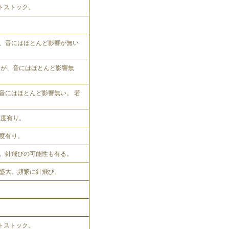
ットストック。
、音にはほとんど影響が無い
れるが、音にはほとんど影響無
音にはほとんど影響無い。 若
程度有り。
程度有り。
。針飛びの可能性も有る。
盛大。頻繁に針飛び。
ットストック。