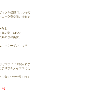
ヴィツキ指揮 ワルシャワ
モニー交響楽団の演奏で
ー作曲
鳥の湖」OP.20
眠りの森の美女」
ニ・オネーギン」より
度ほどプチノイズ聞かれま
はチリプチノイズ気にな
。
スレ薄シワやや見られま
X-]