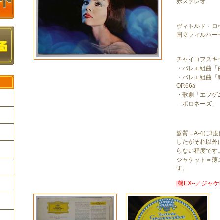
赤ステレオ
ヴィトルド・ロ
国立フィルハー
チャイコフスキ
・バレエ組曲「白
・バレエ組曲「
OP.66a
・歌劇「エフゲ
「ポロネーズ」
ク
盤質＝A-4に3
したがそれ以外
らない程度です
ジャケット＝薄
す。
[盤EX--／ジャケE