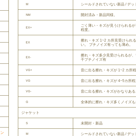
シールドされていない新品 / デ
M
開封済み・新品同様。
NM
ごく薄い・キズが見うけられるが
EX+
程度。
擦れ・キズ 1~2 カ所見受けら
EX
い。 プチノイズ有っても薄め。
擦れ・キズ多少見受けられるが、
EX-
干プチノイズ有
音に出る擦れ・キズが 1~2 カ所
VG+
音に出る擦れ・キズが 4~5カ所
VG
音に出る擦れ・キズがかなりある
VG-
全体的に擦れ・キズ多くノイズも
G
ジャケット
未開封・新品
S
ョン
シールドされていない新品 / デ
M