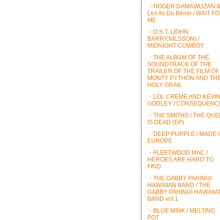
・ROGER DAMAWUZAN 
Les As Du Bénin / WAIT F
ME
・O.S.T. (JOHN
BARRY,NILSSON) /
MIDNIGHT COWBOY
・THE ALBUM OF THE
SOUNDTRACK OF THE
TRAILER OF THE FILM OF
MONTY PYTHON AND TH
HOLY GRAIL
・LOL CREME AND KEVI
GODLEY / CONSEQUENC
・THE SMITHS / THE QU
IS DEAD (EP)
・DEEP PURPLE / MADE 
EUROPE
・FLEETWOOD MAC /
HEROES ARE HARD TO
FIND
・THE GABBY PAHINUI
HAWAIIAN BAND / THE
GABBY PAHINUI HAWAIIA
BAND vol.1
・BLUE MINK / MELTING
POT