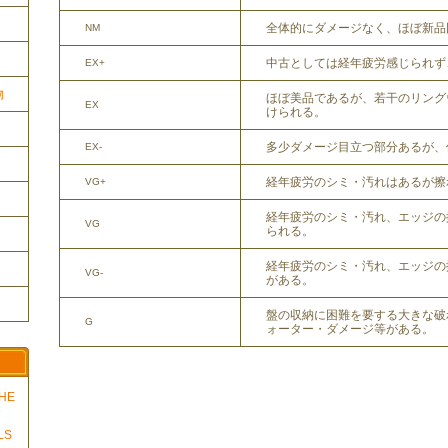
全体的にダメージなく、ほぼ新品
NM
中古としては経年疲労感じられず
EX+
物
ほぼ美品であるが、若干のリング
EX
けられる。
多少ダメージ目立つ部分あるが、
EX-
経年疲労のシミ・汚れはあるが擦
VG+
経年疲労のシミ・汚れ、エッジの
VG
られる。
経年疲労のシミ・汚れ、エッジの
VG-
がある。
盤の収納に困難を要する大きな破
G
ォーター・ダメージ等がある。
THE
LS