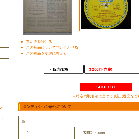
買い物を続ける
この商品について問い合わせる
この商品を友達に教える
・ 販売価格
3,200円(内税)
ク
SOLD OUT
» 特定商取引法に基づく表記 (返品など)
コンディション表記について
G
ク（
盤
未開封・新品
S