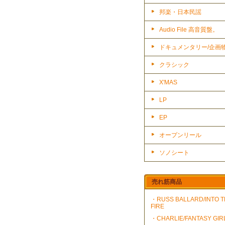
邦楽・日本民謡
Audio File 高音質盤。
ドキュメンタリー/企画
クラシック
X'MAS
LP
EP
オープンリール
ソノシート
売れ筋商品
・RUSS BALLARD/INTO 
FIRE
・CHARLIE/FANTASY GIR