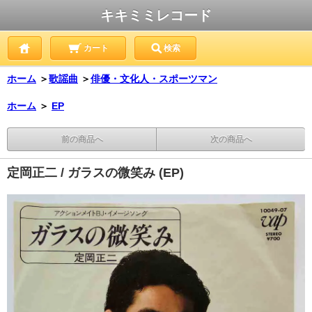
キキミミレコード
カート
検索
ホーム
＞
歌謡曲
＞
俳優・文化人・スポーツマン
ホーム
＞
EP
前の商品へ
次の商品へ
定岡正二 / ガラスの微笑み (EP)