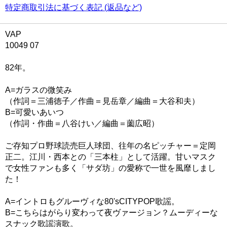
特定商取引法に基づく表記 (返品など)
VAP
10049 07
82年。
A=ガラスの微笑み
（作詞＝三浦徳子／作曲＝見岳章／編曲＝大谷和夫）
B=可愛いあいつ
（作詞・作曲＝八谷けい／編曲＝薗広昭）
ご存知プロ野球読売巨人球団、往年の名ピッチャー＝定岡
正二。江川・西本との「三本柱」として活躍。甘いマスク
で女性ファンも多く「サダ坊」の愛称で一世を風靡しまし
た！
A=イントロもグルーヴィな80'sCITYPOP歌謡。
B=こちらはがらり変わって夜ヴァージョン？ムーディーな
スナック歌謡演歌。