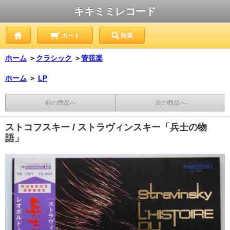
キキミミレコード
カート
検索
ホーム
＞
クラシック
＞
管弦楽
ホーム
＞
LP
前の商品へ
次の商品へ
ストコフスキー / ストラヴィンスキー「兵士の物
語」