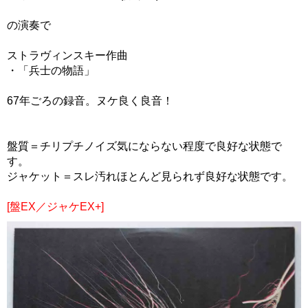
の演奏で
ストラヴィンスキー作曲
・「兵士の物語」
67年ごろの録音。ヌケ良く良音！
盤質＝チリプチノイズ気にならない程度で良好な状態で
す。
ジャケット＝スレ汚れほとんど見られず良好な状態です。
[盤EX／ジャケEX+]