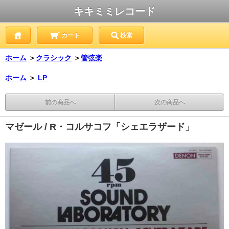
キキミミレコード
カート
検索
ホーム
＞
クラシック
＞
管弦楽
ホーム
＞
LP
前の商品へ
次の商品へ
マゼール / R・コルサコフ「シェエラザード」