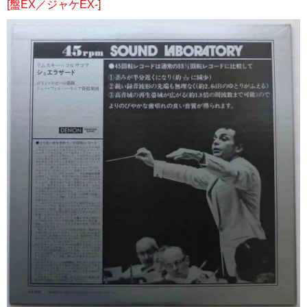
[盤EX／ジャケEX-]