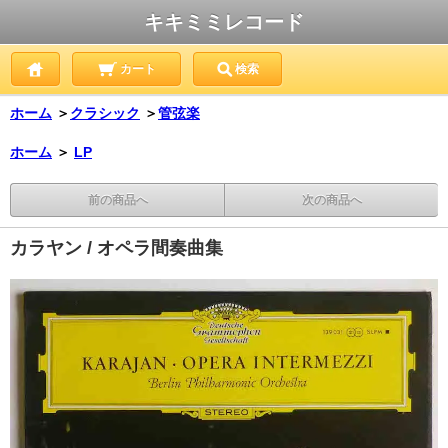
キキミミレコード
カート
検索
ホーム
＞
クラシック
＞
管弦楽
ホーム
＞
LP
前の商品へ
次の商品へ
カラヤン / オペラ間奏曲集