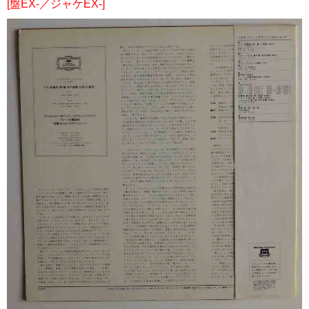
[盤EX-／ジャケEX-]