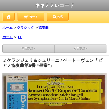
キキミミレコード
カート
検索
ホーム
＞
クラシック
＞
協奏曲
ホーム
＞
LP
前の商品へ
次の商品へ
ミケランジェリ＆ジュリーニ / ベートーヴェン「ピ
アノ協奏曲第5番 “皇帝”」