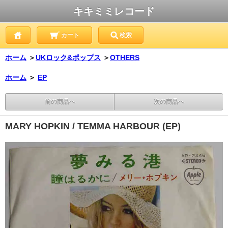
キキミミレコード
カート
検索
ホーム
＞
UKロック&ポップス
＞
OTHERS
ホーム
＞
EP
前の商品へ
次の商品へ
MARY HOPKIN / TEMMA HARBOUR (EP)