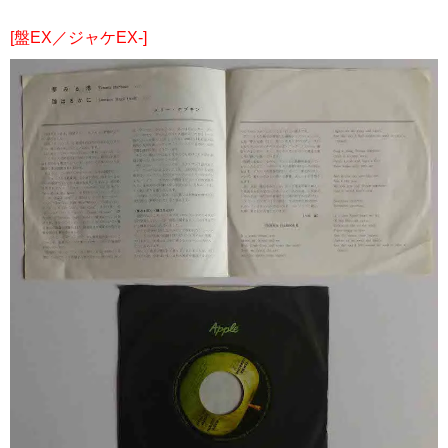
[盤EX／ジャケEX-]