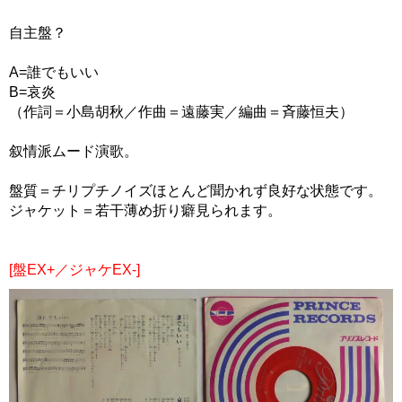
自主盤？
A=誰でもいい
B=哀炎
（作詞＝小島胡秋／作曲＝遠藤実／編曲＝斉藤恒夫）
叙情派ムード演歌。
盤質＝チリプチノイズほとんど聞かれず良好な状態です。
ジャケット＝若干薄め折り癖見られます。
[盤EX+／ジャケEX-]