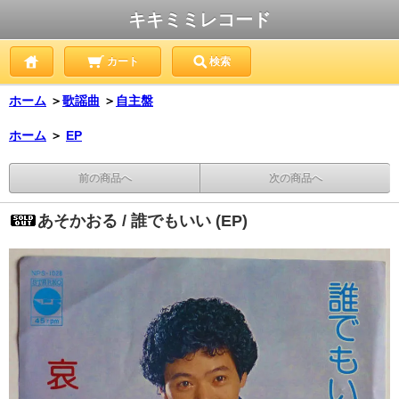
キキミミレコード
カート
検索
ホーム
＞
歌謡曲
＞
自主盤
ホーム
＞
EP
前の商品へ
次の商品へ
あそかおる / 誰でもいい (EP)