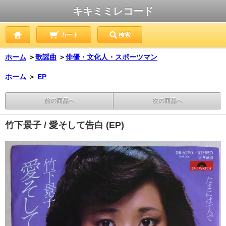
キキミミレコード
カート
検索
ホーム
＞
歌謡曲
＞
俳優・文化人・スポーツマン
ホーム
＞
EP
前の商品へ
次の商品へ
竹下景子 / 愛そして告白 (EP)