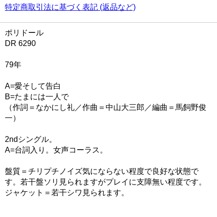
特定商取引法に基づく表記 (返品など)
ポリドール
DR 6290
79年
A=愛そして告白
B=たまには一人で
（作詞＝なかにし礼／作曲＝中山大三郎／編曲＝馬飼野俊
一）
2ndシングル。
A=台詞入り。女声コーラス。
盤質＝チリプチノイズ気にならない程度で良好な状態で
す。若干盤ソリ見られますがプレイに支障無い程度です。
ジャケット＝若干シワ見られます。