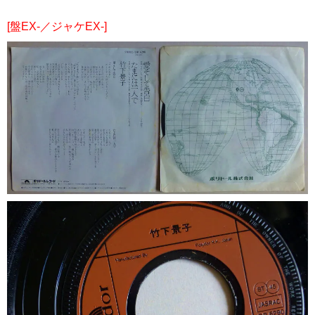
[盤EX-／ジャケEX-]