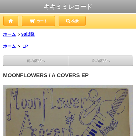
キキミミレコード
カート
検索
ホーム
＞
90以降
ホーム
＞
LP
前の商品へ
次の商品へ
MOONFLOWERS / A COVERS EP