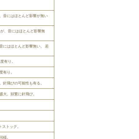
、音にはほとんど影響が無い
れるが、音にはほとんど影響無
音にはほとんど影響無い。 若
程度有り。
程度有り。
。針飛びの可能性も有る。
盛大。頻繁に針飛び。
ットストック。
同様。