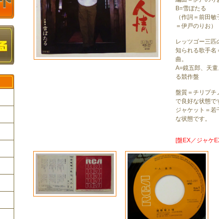
B=雪ぼたる
（作詞＝前田敏
＝伊戸のりお）
レッツゴー三匹
知られる歌手名
曲。
A=鏡五郎、天
る競作盤
盤質＝チリプチ
で良好な状態で
ジャケット＝若
な状態です。
ク
[盤EX／ジャケE