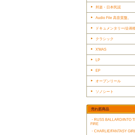
邦楽・日本民謡
Audio File 高音質盤。
ドキュメンタリー/企画
クラシック
X'MAS
LP
EP
オープンリール
ソノシート
売れ筋商品
・RUSS BALLARD/INTO 
FIRE
・CHARLIE/FANTASY GIR