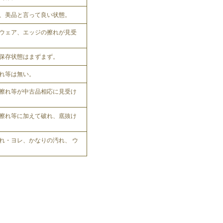
、美品と言って良い状態。
ウェア、エッジの擦れが見受
保存状態はまずまず。
れ等は無い。
擦れ等が中古品相応に見受け
擦れ等に加えて破れ、底抜け
れ・ヨレ、かなりの汚れ、 ウ