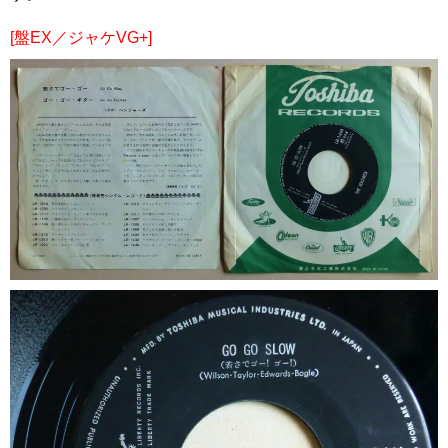
[盤EX／ジャケVG+]