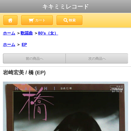
キキミミレコード
カート
検索
ホーム
＞
歌謡曲
＞
80's（女）
ホーム
＞
EP
前の商品へ
次の商品へ
岩崎宏美 / 橋 (EP)