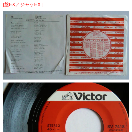
[盤EX／ジャケEX-]