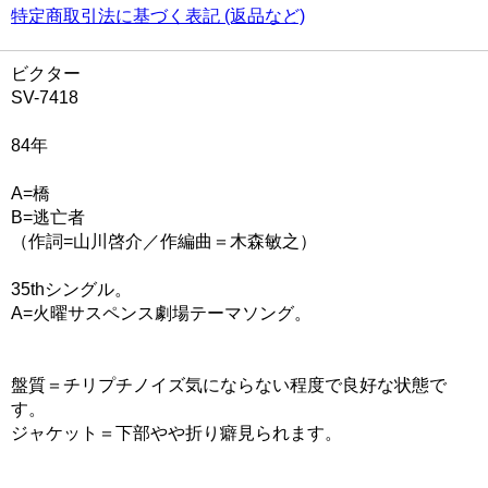
特定商取引法に基づく表記 (返品など)
ビクター
SV-7418
84年
A=橋
B=逃亡者
（作詞=山川啓介／作編曲＝木森敏之）
35thシングル。
A=火曜サスペンス劇場テーマソング。
盤質＝チリプチノイズ気にならない程度で良好な状態で
す。
ジャケット＝下部やや折り癖見られます。