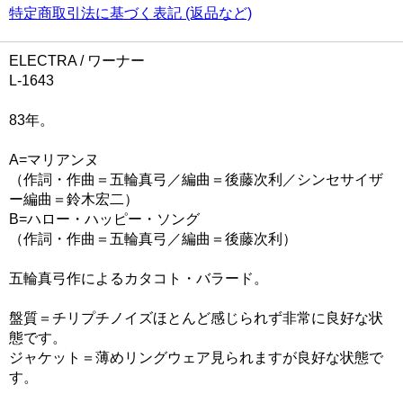
特定商取引法に基づく表記 (返品など)
ELECTRA / ワーナー
L-1643
83年。
A=マリアンヌ
（作詞・作曲＝五輪真弓／編曲＝後藤次利／シンセサイザ
ー編曲＝鈴木宏二）
B=ハロー・ハッピー・ソング
（作詞・作曲＝五輪真弓／編曲＝後藤次利）
五輪真弓作によるカタコト・バラード。
盤質＝チリプチノイズほとんど感じられず非常に良好な状
態です。
ジャケット＝薄めリングウェア見られますが良好な状態で
す。