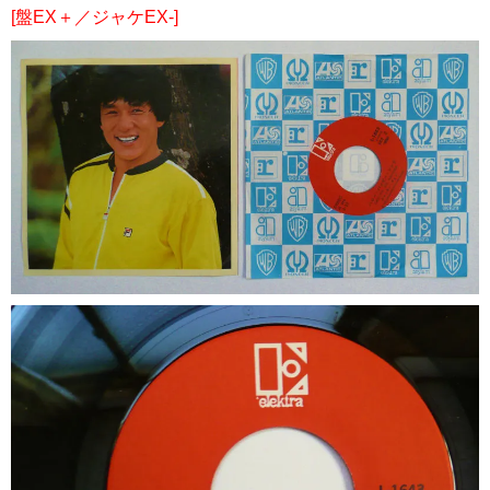
[盤EX＋／ジャケEX-]