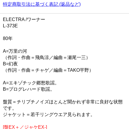
特定商取引法に基づく表記 (返品など)
ELECTRA /ワーナー
L-373E
80年
A=万里の河
（作詞・作曲＝飛鳥涼／編曲＝瀬尾一三）
B=幻夜
（作詞・作曲＝チャゲ／編曲＝TAKO平野）
A=エキゾチック郷愁歌謡。
B=プログレハード歌謡。
盤質＝チリプチノイズほとんど聞かれず非常に良好な状態
です。
ジャケット＝若干リングウエア見られます。
[盤EX＋／ジャケEX-]