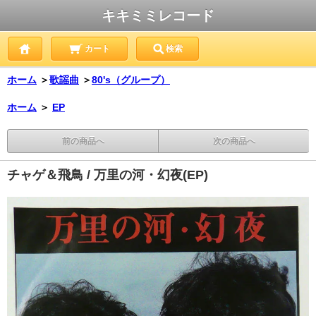
キキミミレコード
カート
検索
ホーム
＞
歌謡曲
＞
80's（グループ）
ホーム
＞
EP
前の商品へ
次の商品へ
チャゲ＆飛鳥 / 万里の河・幻夜(EP)