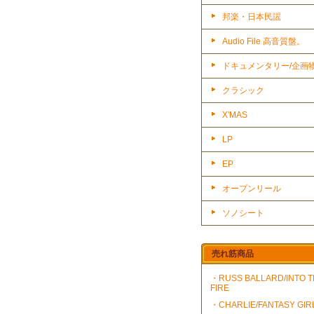
邦楽・日本民謡
Audio File 高音質盤。
ドキュメンタリー/企画
クラシック
X'MAS
LP
EP
オープンリール
ソノシート
売れ筋商品
・RUSS BALLARD/INTO 
FIRE
・CHARLIE/FANTASY GIR