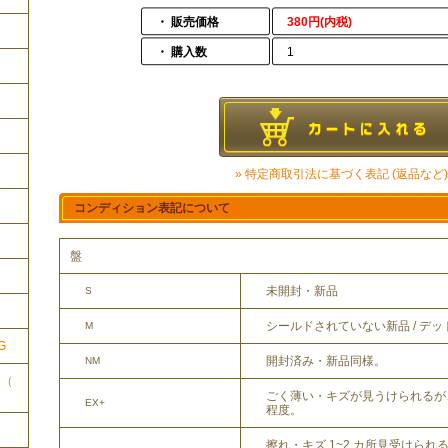
・ 販売価格
380円(内税)
・ 購入数
1
» 特定商取引法に基づく表記 (返品など)
コンディション表記について
盤
ク
未開封・新品
S
シールドされていない新品 / デ
M
G
開封済み・新品同様。
NM
ク（
ごく薄い・キズが見うけられるが
EX+
程度。
擦れ・キズ 1~2 カ所見受けら