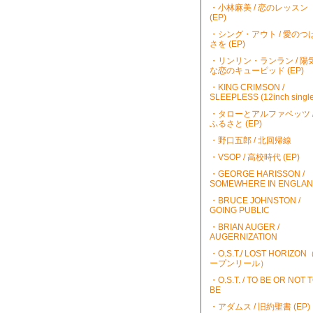
・小林麻美 / 恋のレッスン
(EP)
・シング・アウト / 愛のつ
さを (EP)
・リンリン・ランラン / 陽
な恋のキューピッド (EP)
・KING CRIMSON /
SLEEPLESS (12inch single
・タローとアルファベッツ 
ふるさと (EP)
・野口五郎 / 北回帰線
・VSOP / 高校時代 (EP)
・GEORGE HARISSON /
SOMEWHERE IN ENGLA
・BRUCE JOHNSTON /
GOING PUBLIC
・BRIAN AUGER /
AUGERNIZATION
・O.S.T./ LOST HORIZO
ープンリール）
・O.S.T. / TO BE OR NOT 
BE
・アダムス / 旧約聖書 (EP)