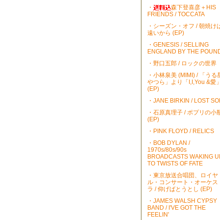
・
森下登喜彦＋HIS
FRIENDS / TOCCATA
・シーズン・オフ / 朝焼け
遠いから (EP)
・GENESIS / SELLING
ENGLAND BY THE POUN
・野口五郎 / ロックの世界
・小林泉美 (MIMI) / 「うる
やつら」より「I,I,You &愛
(EP)
・JANE BIRKIN / LOST S
・石原真理子 / ポプリの小
(EP)
・PINK FLOYD / RELICS
・BOB DYLAN /
1970s/80s/90s
BROADCASTS WAKING U
TO TWISTS OF FATE
・東京放送合唱団、ロイヤ
ル・コンサート・オーケス
ラ / 仰げばとうとし (EP)
・JAMES WALSH CYPSY
BAND / I'VE GOT THE
FEELIN'