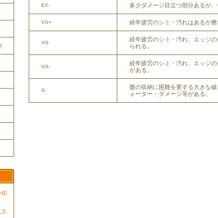
多少ダメージ目立つ部分あるが、
EX-
経年疲労のシミ・汚れはあるが擦
VG+
経年疲労のシミ・汚れ、エッジの
VG
物
られる。
経年疲労のシミ・汚れ、エッジの
VG-
がある。
盤の収納に困難を要する大きな破
G
ォーター・ダメージ等がある。
THE
LS