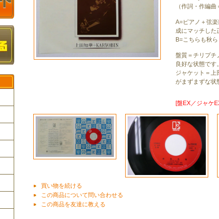
（作詞・作編曲
A=ピアノ＋弦
成にマッチした
B=こちらも秋
盤質＝チリプチ
良好な状態です
ジャケット＝上
がまずまずな状
[盤EX／ジャケE
ク
買い物を続ける
この商品について問い合わせる
この商品を友達に教える