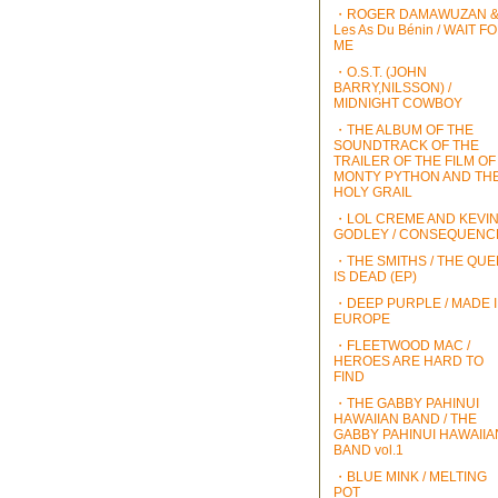
・ROGER DAMAWUZAN 
Les As Du Bénin / WAIT F
ME
・O.S.T. (JOHN
BARRY,NILSSON) /
MIDNIGHT COWBOY
・THE ALBUM OF THE
SOUNDTRACK OF THE
TRAILER OF THE FILM OF
MONTY PYTHON AND TH
HOLY GRAIL
・LOL CREME AND KEVI
GODLEY / CONSEQUENC
・THE SMITHS / THE QU
IS DEAD (EP)
・DEEP PURPLE / MADE 
EUROPE
・FLEETWOOD MAC /
HEROES ARE HARD TO
FIND
・THE GABBY PAHINUI
HAWAIIAN BAND / THE
GABBY PAHINUI HAWAIIA
BAND vol.1
・BLUE MINK / MELTING
POT