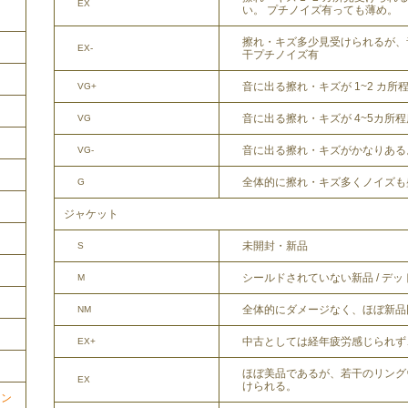
EX
い。 プチノイズ有っても薄め。
擦れ・キズ多少見受けられるが、
EX-
干プチノイズ有
音に出る擦れ・キズが 1~2 カ所
VG+
音に出る擦れ・キズが 4~5カ所
VG
音に出る擦れ・キズがかなりある
VG-
全体的に擦れ・キズ多くノイズも
G
ジャケット
未開封・新品
S
シールドされていない新品 / デ
M
全体的にダメージなく、ほぼ新品
NM
中古としては経年疲労感じられず
EX+
ほぼ美品であるが、若干のリング
EX
けられる。
ョン