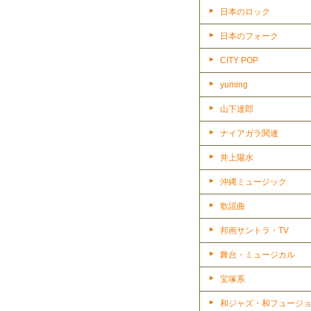
日本のロック
日本のフォーク
CITY POP
yuming
山下達郎
ナイアガラ関連
井上陽水
沖縄ミュージック
歌謡曲
邦画サントラ・TV
舞台・ミュージカル
宝塚系
和ジャズ・和フュージ