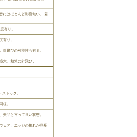
音にはほとんど影響無い。 若
程度有り。
程度有り。
。針飛びの可能性も有る。
盛大。頻繁に針飛び。
ットストック。
同様。
、美品と言って良い状態。
ウェア、エッジの擦れが見受