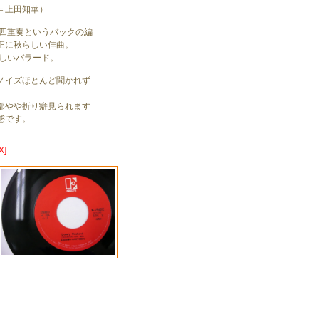
＝上田知華）
楽四重奏というバックの編
正に秋らしい佳曲。
らしいバラード。
ノイズほとんど聞かれず
。
部やや折り癖見られます
態です。
X]