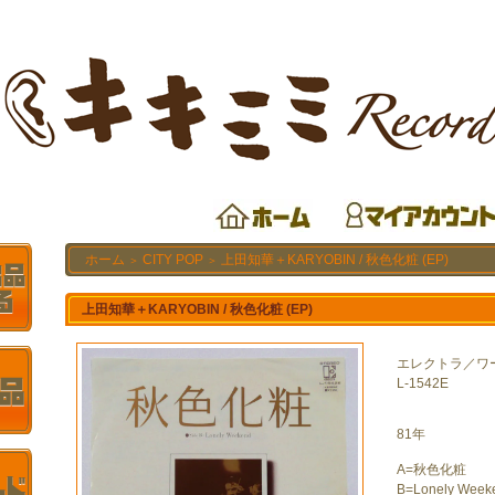
ホーム
CITY POP
上田知華＋KARYOBIN / 秋色化粧 (EP)
＞
＞
上田知華＋KARYOBIN / 秋色化粧 (EP)
エレクトラ／ワ
L-1542E
81年
A=秋色化粧
B=Lonely Week