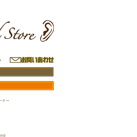
ーナー
end