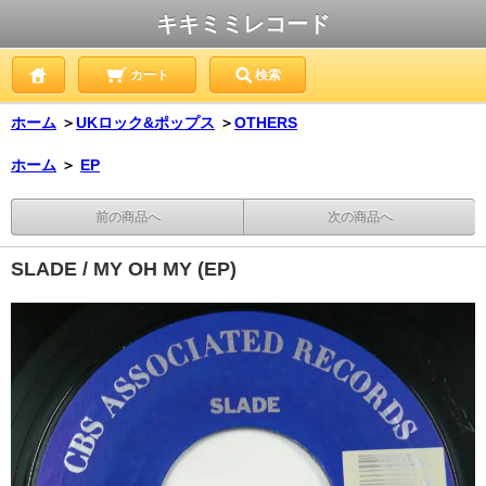
キキミミレコード
カート
検索
ホーム
＞
UKロック&ポップス
＞
OTHERS
ホーム
＞
EP
前の商品へ
次の商品へ
SLADE / MY OH MY (EP)