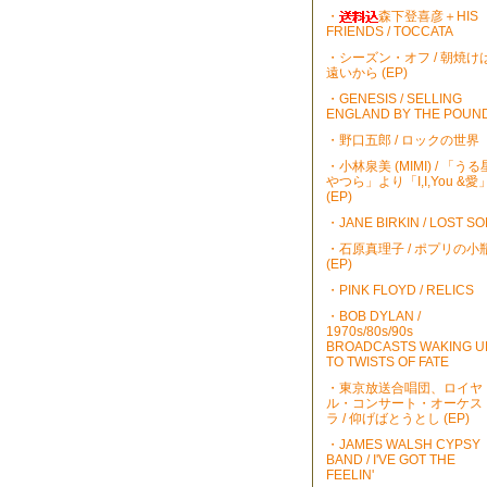
・
森下登喜彦＋HIS
FRIENDS / TOCCATA
・シーズン・オフ / 朝焼け
遠いから (EP)
・GENESIS / SELLING
ENGLAND BY THE POUN
・野口五郎 / ロックの世界
・小林泉美 (MIMI) / 「うる
やつら」より「I,I,You &愛
(EP)
・JANE BIRKIN / LOST S
・石原真理子 / ポプリの小
(EP)
・PINK FLOYD / RELICS
・BOB DYLAN /
1970s/80s/90s
BROADCASTS WAKING U
TO TWISTS OF FATE
・東京放送合唱団、ロイヤ
ル・コンサート・オーケス
ラ / 仰げばとうとし (EP)
・JAMES WALSH CYPSY
BAND / I'VE GOT THE
FEELIN'