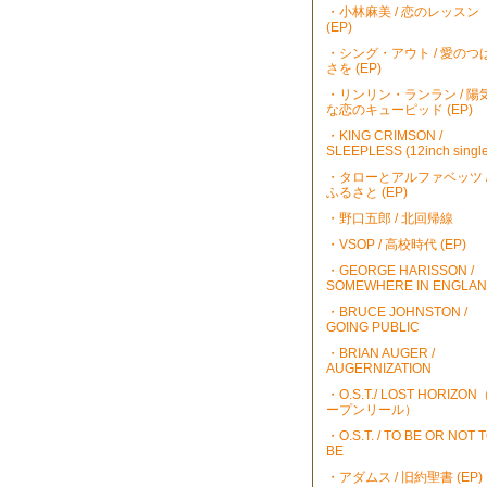
・小林麻美 / 恋のレッスン
(EP)
・シング・アウト / 愛のつ
さを (EP)
・リンリン・ランラン / 陽
な恋のキューピッド (EP)
・KING CRIMSON /
SLEEPLESS (12inch single
・タローとアルファベッツ 
ふるさと (EP)
・野口五郎 / 北回帰線
・VSOP / 高校時代 (EP)
・GEORGE HARISSON /
SOMEWHERE IN ENGLA
・BRUCE JOHNSTON /
GOING PUBLIC
・BRIAN AUGER /
AUGERNIZATION
・O.S.T./ LOST HORIZO
ープンリール）
・O.S.T. / TO BE OR NOT 
BE
・アダムス / 旧約聖書 (EP)