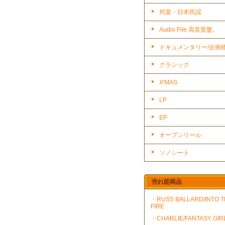
邦楽・日本民謡
Audio File 高音質盤。
ドキュメンタリー/企画
クラシック
X'MAS
LP
EP
オープンリール
ソノシート
売れ筋商品
・RUSS BALLARD/INTO 
FIRE
・CHARLIE/FANTASY GIR