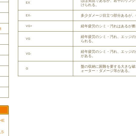
ほぼ美品であるが、若干のリング
EX
けられる。
多少ダメージ目立つ部分あるが、
EX-
経年疲労のシミ・汚れはあるが擦
VG+
物
経年疲労のシミ・汚れ、エッジの
VG
られる。
経年疲労のシミ・汚れ、エッジの
VG-
がある。
盤の収納に困難を要する大きな破
G
ォーター・ダメージ等がある。
THE
LS