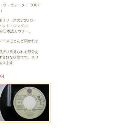
・ザ・ウォーター（OUT
R）
リリースの3rdソロ・
ヒット・シングル。
樹が日本語カヴァー。
ノイズほとんど聞かれず
。
部折り目見られる部分あ
ず良好な状態です。スリ
あります。
-]