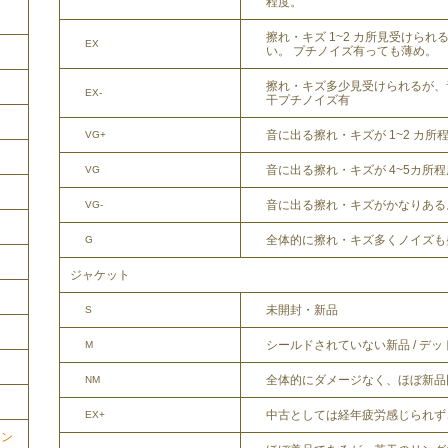
程度。
擦れ・キズ 1~2 カ所見受けら
EX
い。 プチノイズ有っても薄め。
擦れ・キズ多少見受けられるが、
EX-
干プチノイズ有
音に出る擦れ・キズが 1~2 カ所
VG+
音に出る擦れ・キズが 4~5カ所
VG
音に出る擦れ・キズがかなりある
VG-
全体的に擦れ・キズ多くノイズも
G
ジャケット
未開封・新品
S
シールドされていない新品 / デ
M
全体的にダメージなく、ほぼ新品
NM
中古としては経年疲労感じられず
EX+
ョン