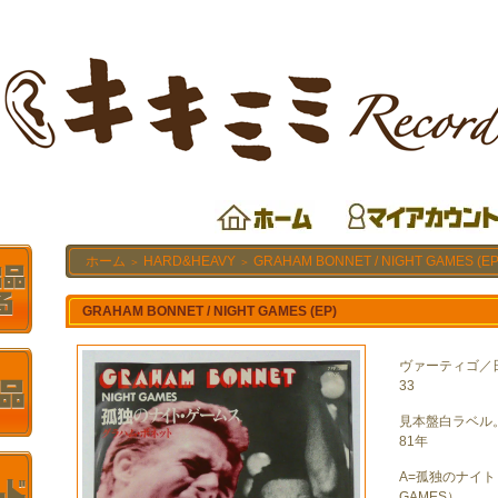
ホーム
HARD&HEAVY
GRAHAM BONNET / NIGHT GAMES (EP
＞
＞
GRAHAM BONNET / NIGHT GAMES (EP)
ヴァーティゴ／日
33
見本盤白ラベル
81年
A=孤独のナイト
GAMES）