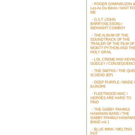
・ROGER DAMAWUZAN 
Les As Du Bénin / WAIT F
ME
・O.S.T. (JOHN
BARRY,NILSSON) /
MIDNIGHT COWBOY
・THE ALBUM OF THE
SOUNDTRACK OF THE
TRAILER OF THE FILM OF
MONTY PYTHON AND TH
HOLY GRAIL
・LOL CREME AND KEVI
GODLEY / CONSEQUENC
・THE SMITHS / THE QU
IS DEAD (EP)
・DEEP PURPLE / MADE 
EUROPE
・FLEETWOOD MAC /
HEROES ARE HARD TO
FIND
・THE GABBY PAHINUI
HAWAIIAN BAND / THE
GABBY PAHINUI HAWAIIA
BAND vol.1
・BLUE MINK / MELTING
POT