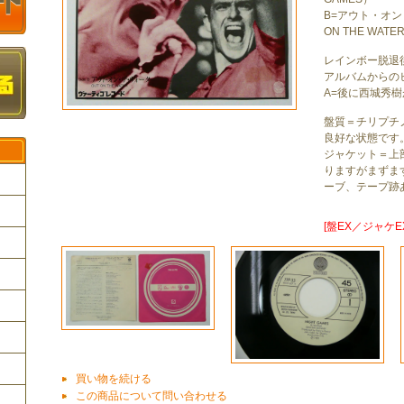
B=アウト・オン
ON THE WATE
レインボー脱退後
アルバムからの
A=後に西城秀
盤質＝チリプチ
良好な状態です
ジャケット＝上
りますがまずま
ーブ、テープ跡
[盤EX／ジャケEX
ク
買い物を続ける
この商品について問い合わせる