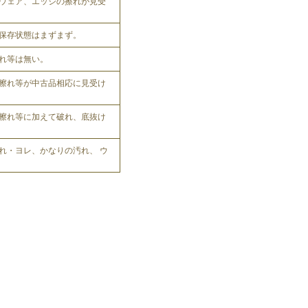
ウェア、エッジの擦れが見受
保存状態はまずまず。
れ等は無い。
擦れ等が中古品相応に見受け
擦れ等に加えて破れ、底抜け
れ・ヨレ、かなりの汚れ、 ウ