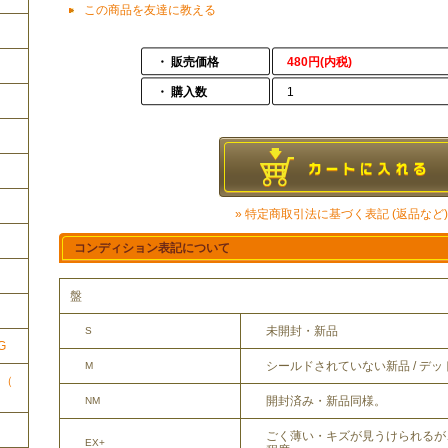
この商品を友達に教える
・ 販売価格
480円(内税)
・ 購入数
1
» 特定商取引法に基づく表記 (返品など)
コンディション表記について
ク
盤
未開封・新品
S
G
シールドされていない新品 / デ
M
ク（
開封済み・新品同様。
NM
ごく薄い・キズが見うけられるが
EX+