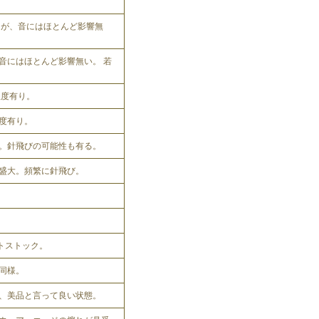
れるが、音にはほとんど影響無
音にはほとんど影響無い。 若
程度有り。
程度有り。
。針飛びの可能性も有る。
盛大。頻繁に針飛び。
ットストック。
同様。
、美品と言って良い状態。