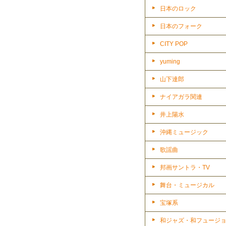
日本のロック
日本のフォーク
CITY POP
yuming
山下達郎
ナイアガラ関連
井上陽水
沖縄ミュージック
歌謡曲
邦画サントラ・TV
舞台・ミュージカル
宝塚系
和ジャズ・和フュージ