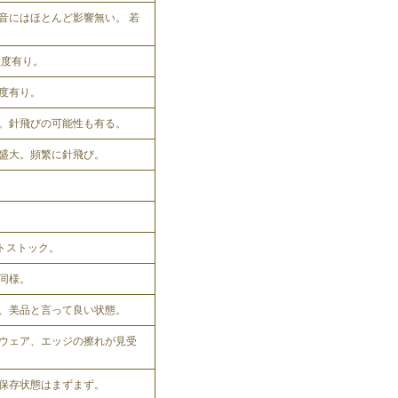
音にはほとんど影響無い。 若
程度有り。
程度有り。
。針飛びの可能性も有る。
盛大。頻繁に針飛び。
ットストック。
同様。
、美品と言って良い状態。
ウェア、エッジの擦れが見受
保存状態はまずまず。