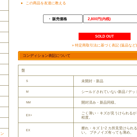
この商品を友達に教える
・ 販売価格
2,800円(内税)
SOLD OUT
» 特定商取引法に基づく表記 (返品など)
コンディション表記について
盤
未開封・新品
S
シールドされていない新品 / デ
M
開封済み・新品同様。
NM
ごく薄い・キズが見うけられるが
EX+
程度。
擦れ・キズ 1~2 カ所見受けら
EX
い。 プチノイズ有っても薄め。
ョン