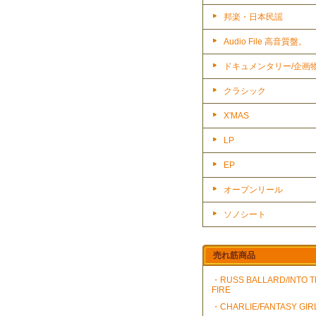
邦楽・日本民謡
Audio File 高音質盤。
ドキュメンタリー/企画
クラシック
X'MAS
LP
EP
オープンリール
ソノシート
売れ筋商品
・RUSS BALLARD/INTO 
FIRE
・CHARLIE/FANTASY GIR