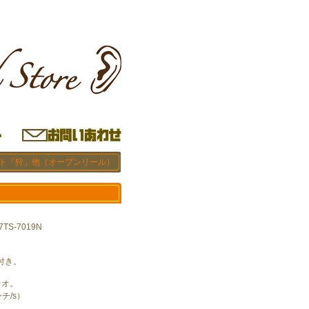
ルト「狩」他（オープンリール）
S-7019N
。
付き。
レオ。
ンチ/s）