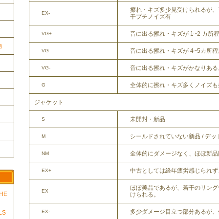
擦れ・キズ多少見受けられるが、
EX-
干プチノイズ有
音に出る擦れ・キズが 1~2 カ所
VG+
物
音に出る擦れ・キズが 4~5カ所
VG
音に出る擦れ・キズがかなりある
VG-
全体的に擦れ・キズ多くノイズも
G
ジャケット
未開封・新品
S
シールドされていない新品 / デ
M
全体的にダメージなく、ほぼ新品
NM
中古としては経年疲労感じられず
EX+
ほぼ美品であるが、若干のリング
EX
THE
けられる。
多少ダメージ目立つ部分あるが、
EX-
LS