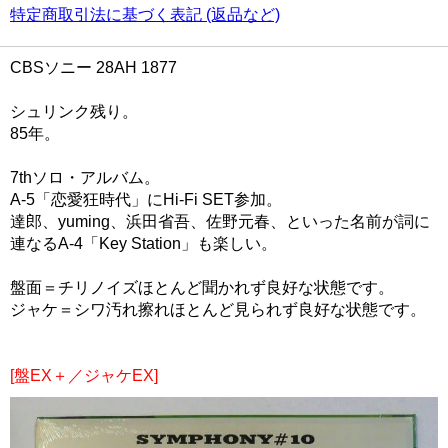
特定商取引法に基づく表記 (返品など)
CBSソニー 28AH 1877
シュリンク残り。
85年。
7thソロ・アルバム。
A-5「恋愛狂時代」にHi-Fi SET参加。
達郎、yuming、浜田省吾、佐野元春、といった名前が詞に
連なるA-4「Key Station」も楽しい。
盤面＝チリノイズほとんど聞かれず良好な状態です。
ジャケ＝シワ汚れ擦れほとんど見られず良好な状態です。
[盤EX＋／ジャケEX]