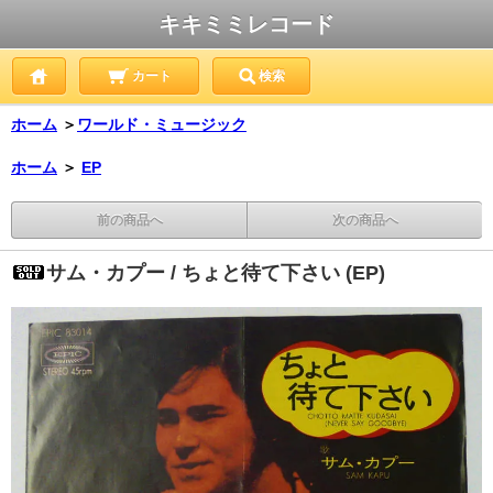
キキミミレコード
カート
検索
ホーム
＞
ワールド・ミュージック
ホーム
＞
EP
前の商品へ
次の商品へ
サム・カプー / ちょと待て下さい (EP)