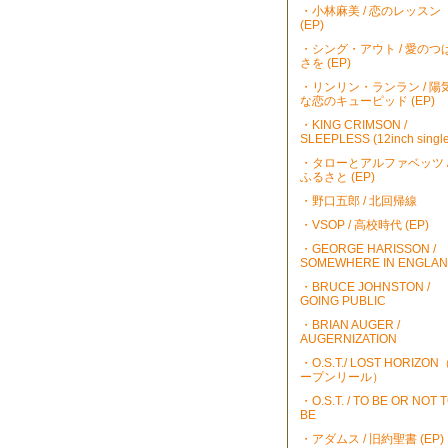
・小林麻美 / 恋のレッスン
(EP)
・シング・アウト / 愛のつ
さを (EP)
・リンリン・ランラン / 陽
な恋のキューピッド (EP)
・KING CRIMSON /
SLEEPLESS (12inch single
・タローとアルファベッツ 
ふるさと (EP)
・野口五郎 / 北回帰線
・VSOP / 高校時代 (EP)
・GEORGE HARISSON /
SOMEWHERE IN ENGLA
・BRUCE JOHNSTON /
GOING PUBLIC
・BRIAN AUGER /
AUGERNIZATION
・O.S.T./ LOST HORIZO
ープンリール）
・O.S.T. / TO BE OR NOT 
BE
・アダムス / 旧約聖書 (EP)