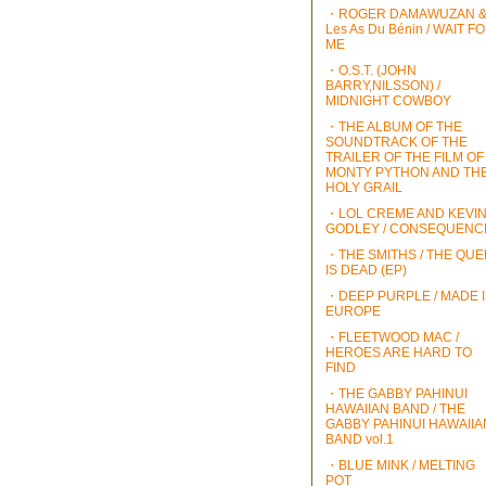
・ROGER DAMAWUZAN 
Les As Du Bénin / WAIT F
ME
・O.S.T. (JOHN
BARRY,NILSSON) /
MIDNIGHT COWBOY
・THE ALBUM OF THE
SOUNDTRACK OF THE
TRAILER OF THE FILM OF
MONTY PYTHON AND TH
HOLY GRAIL
・LOL CREME AND KEVI
GODLEY / CONSEQUENC
・THE SMITHS / THE QU
IS DEAD (EP)
・DEEP PURPLE / MADE 
EUROPE
・FLEETWOOD MAC /
HEROES ARE HARD TO
FIND
・THE GABBY PAHINUI
HAWAIIAN BAND / THE
GABBY PAHINUI HAWAIIA
BAND vol.1
・BLUE MINK / MELTING
POT