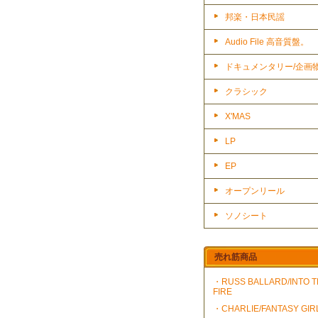
邦楽・日本民謡
Audio File 高音質盤。
ドキュメンタリー/企画
クラシック
X'MAS
LP
EP
オープンリール
ソノシート
売れ筋商品
・RUSS BALLARD/INTO 
FIRE
・CHARLIE/FANTASY GIR