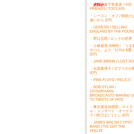
・
森下登喜彦＋HIS
FRIENDS / TOCCATA
・シーズン・オフ / 朝焼け
遠いから (EP)
・GENESIS / SELLING
ENGLAND BY THE POUN
・野口五郎 / ロックの世界
・小林泉美 (MIMI) / 「うる
やつら」より「I,I,You &愛
(EP)
・JANE BIRKIN / LOST S
・石原真理子 / ポプリの小
(EP)
・PINK FLOYD / RELICS
・BOB DYLAN /
1970s/80s/90s
BROADCASTS WAKING U
TO TWISTS OF FATE
・東京放送合唱団、ロイヤ
ル・コンサート・オーケス
ラ / 仰げばとうとし (EP)
・JAMES WALSH CYPSY
BAND / I'VE GOT THE
FEELIN'