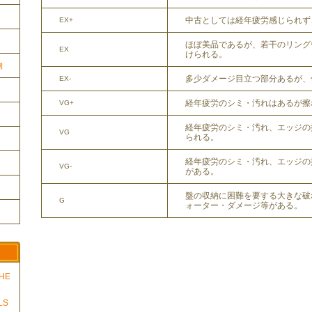
中古としては経年疲労感じられず
EX+
ほぼ美品であるが、若干のリング
EX
けられる。
物
多少ダメージ目立つ部分あるが、
EX-
経年疲労のシミ・汚れはあるが擦
VG+
経年疲労のシミ・汚れ、エッジの
VG
られる。
経年疲労のシミ・汚れ、エッジの
VG-
がある。
盤の収納に困難を要する大きな破
G
ォーター・ダメージ等がある。
THE
LS