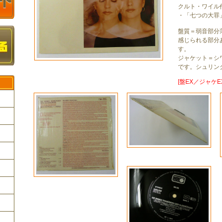
クルト・ワイル
・「七つの大罪
盤質＝弱音部分
感じられる部分
す。
ジャケット＝シ
です。シュリン
[盤EX／ジャケE
ク