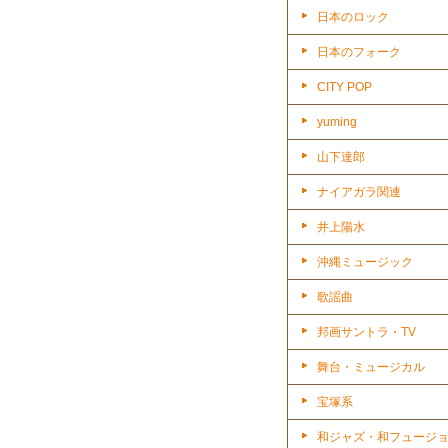
日本のロック
日本のフォーク
CITY POP
yuming
山下達郎
ナイアガラ関連
井上陽水
沖縄ミュージック
歌謡曲
邦画サントラ・TV
舞台・ミュージカル
宝塚系
和ジャズ・和フュージ