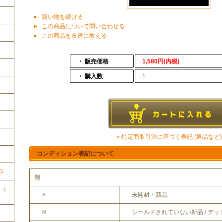
買い物を続ける
この商品について問い合わせる
この商品を友達に教える
・ 販売価格
1,580円(内税)
・ 購入数
1
ク
» 特定商取引法に基づく表記 (返品など)
コンディション表記について
G
盤
ク（
未開封・新品
S
シールドされていない新品 / デ
M