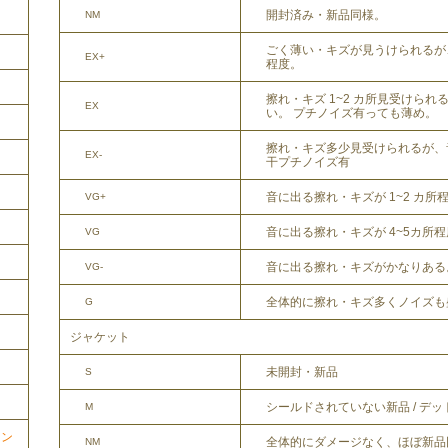
開封済み・新品同様。
NM
ごく薄い・キズが見うけられるが
EX+
程度。
擦れ・キズ 1~2 カ所見受けら
EX
い。 プチノイズ有っても薄め。
擦れ・キズ多少見受けられるが、
EX-
干プチノイズ有
音に出る擦れ・キズが 1~2 カ所
VG+
音に出る擦れ・キズが 4~5カ所
VG
音に出る擦れ・キズがかなりある
VG-
全体的に擦れ・キズ多くノイズも
G
ジャケット
未開封・新品
S
シールドされていない新品 / デ
M
ョン
全体的にダメージなく、ほぼ新品
NM