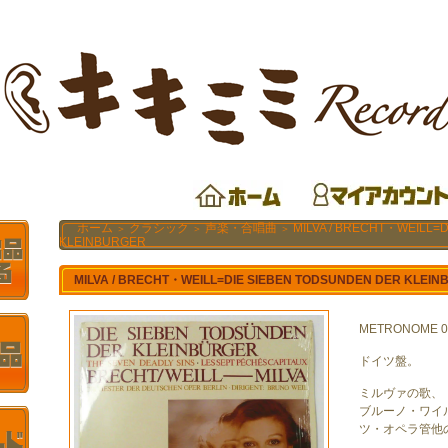
ホーム
クラシック
声楽・合唱曲
MILVA / BRECHT・WEILL=
＞
＞
＞
KLEINBURGER
MILVA / BRECHT・WEILL=DIE SIEBEN TODSUNDEN DER KLEI
METRONOME 0
ドイツ盤。
ミルヴァの歌、
ブルーノ・ワイ
ツ・オペラ管他