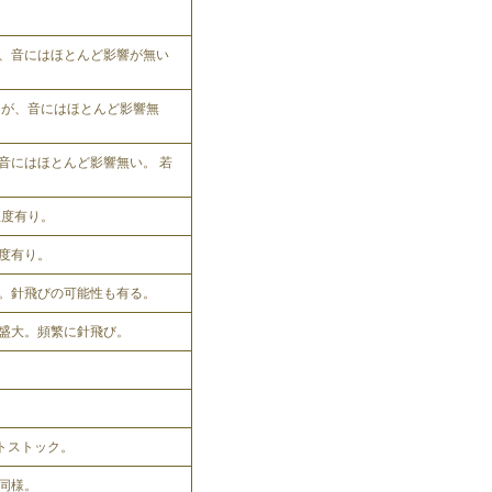
、音にはほとんど影響が無い
れるが、音にはほとんど影響無
音にはほとんど影響無い。 若
程度有り。
程度有り。
。針飛びの可能性も有る。
盛大。頻繁に針飛び。
ットストック。
同様。