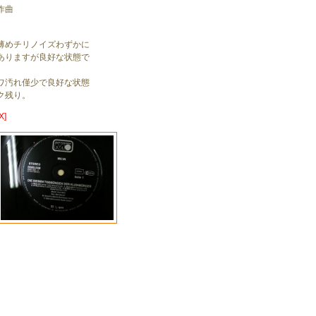
作曲
」
薄めチリノイズわずかに
ありますが良好な状態で
ワ汚れ僅少で良好な状態
ク残り。
X]