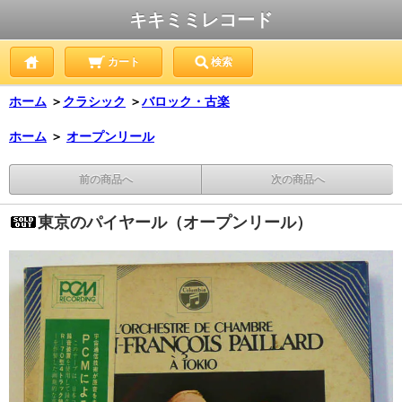
キキミミレコード
カート
検索
ホーム
＞
クラシック
＞
バロック・古楽
ホーム
＞
オープンリール
前の商品へ
次の商品へ
東京のパイヤール（オープンリール）