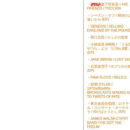
・
森下登喜彦＋HIS
FRIENDS / TOCCATA
・シーズン・オフ / 朝焼け
遠いから (EP)
・GENESIS / SELLING
ENGLAND BY THE POUN
・野口五郎 / ロックの世界
・小林泉美 (MIMI) / 「うる
やつら」より「I,I,You &愛
(EP)
・JANE BIRKIN / LOST S
・石原真理子 / ポプリの小
(EP)
・PINK FLOYD / RELICS
・BOB DYLAN /
1970s/80s/90s
BROADCASTS WAKING U
TO TWISTS OF FATE
・東京放送合唱団、ロイヤ
ル・コンサート・オーケス
ラ / 仰げばとうとし (EP)
・JAMES WALSH CYPSY
BAND / I'VE GOT THE
FEELIN'