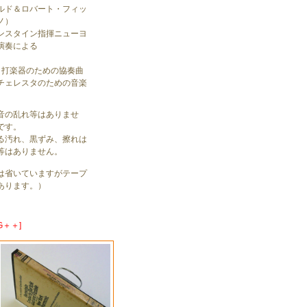
ルド＆ロバート・フィッ
ノ）
ンスタイン指揮ニューヨ
演奏による
と打楽器のための協奏曲
チェレスタのための音楽
音の乱れ等はありませ
です。
る汚れ、黒ずみ、擦れは
等はありません。
は省いていますがテープ
あります。）
G＋＋]