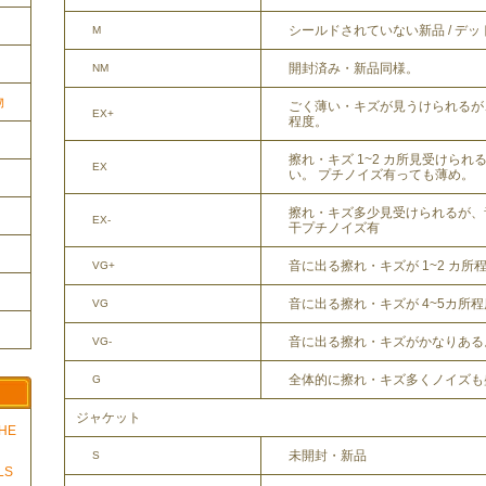
シールドされていない新品 / デ
M
開封済み・新品同様。
NM
物
ごく薄い・キズが見うけられるが
EX+
程度。
擦れ・キズ 1~2 カ所見受けら
EX
い。 プチノイズ有っても薄め。
擦れ・キズ多少見受けられるが、
EX-
干プチノイズ有
音に出る擦れ・キズが 1~2 カ所
VG+
音に出る擦れ・キズが 4~5カ所
VG
音に出る擦れ・キズがかなりある
VG-
全体的に擦れ・キズ多くノイズも
G
ジャケット
THE
未開封・新品
S
LS