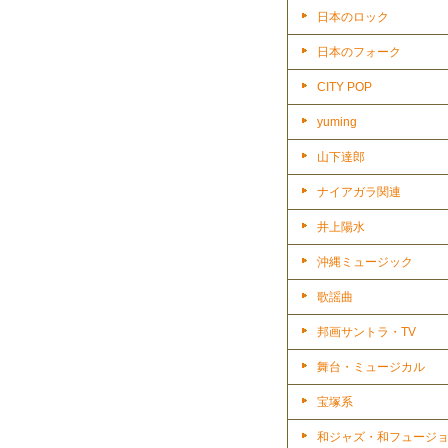
日本のロック
日本のフォーク
CITY POP
yuming
山下達郎
ナイアガラ関連
井上陽水
沖縄ミュージック
歌謡曲
邦画サントラ・TV
舞台・ミュージカル
宝塚系
和ジャズ・和フュージ