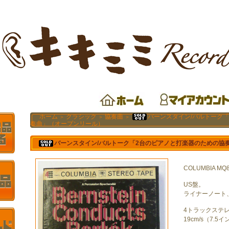
ホーム
クラシック
協奏曲
バーンスタイン/バルトーク
＞
＞
＞
奏曲」（オープンリール）
バーンスタイン/バルトーク「2台のピアノと打楽器のための協
COLUMBIA MQ
US盤。
ライナーノート
4トラックステ
19cm/s（7.5イ