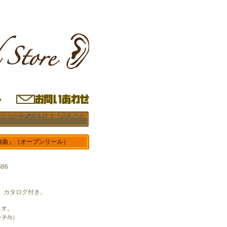
「2台のピアノと打楽器のための協
奏曲」（オープンリール）
886
、カタログ付き。
レオ。
ンチ/s）