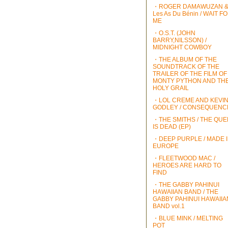
・ROGER DAMAWUZAN 
Les As Du Bénin / WAIT F
ME
・O.S.T. (JOHN
BARRY,NILSSON) /
MIDNIGHT COWBOY
・THE ALBUM OF THE
SOUNDTRACK OF THE
TRAILER OF THE FILM OF
MONTY PYTHON AND TH
HOLY GRAIL
・LOL CREME AND KEVI
GODLEY / CONSEQUENC
・THE SMITHS / THE QU
IS DEAD (EP)
・DEEP PURPLE / MADE 
EUROPE
・FLEETWOOD MAC /
HEROES ARE HARD TO
FIND
・THE GABBY PAHINUI
HAWAIIAN BAND / THE
GABBY PAHINUI HAWAIIA
BAND vol.1
・BLUE MINK / MELTING
POT