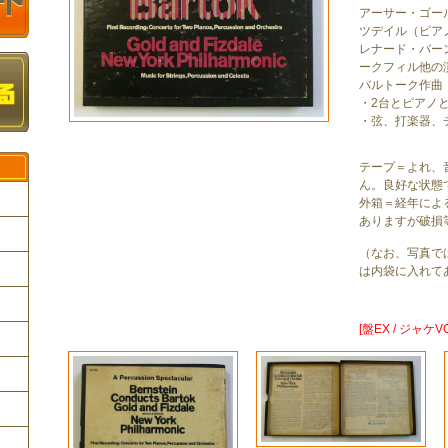
アーサー・ゴー
ツデイル（ピア
レナード・バー
ークフィル他の
バルトーク作曲
・2台とピアノ
・弦、打楽器、
テープ＝よれ、
ん。良好な状態
外箱＝経年によ
ありますが破損
（なお、写真で
ク
は内袋に入れて
[盤EX / ジャケV