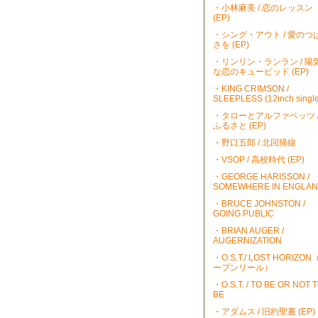
・小林麻美 / 恋のレッスン
(EP)
・シング・アウト / 愛のつ
さを (EP)
・リンリン・ランラン / 陽
な恋のキューピッド (EP)
・KING CRIMSON /
SLEEPLESS (12inch single
・タローとアルファベッツ 
ふるさと (EP)
・野口五郎 / 北回帰線
・VSOP / 高校時代 (EP)
・GEORGE HARISSON /
SOMEWHERE IN ENGLA
・BRUCE JOHNSTON /
GOING PUBLIC
・BRIAN AUGER /
AUGERNIZATION
・O.S.T./ LOST HORIZO
ープンリール）
・O.S.T. / TO BE OR NOT 
BE
・アダムス / 旧約聖書 (EP)