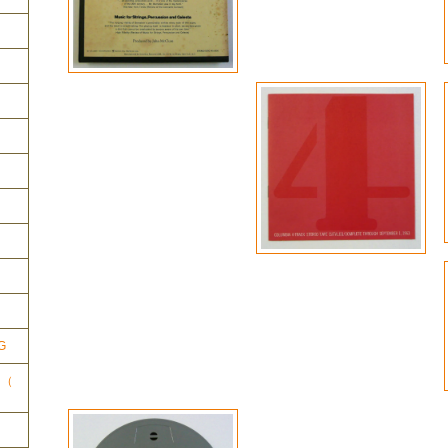
ク
G
ク（