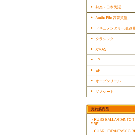
邦楽・日本民謡
Audio File 高音質盤。
ドキュメンタリー/企画
クラシック
X'MAS
LP
EP
オープンリール
ソノシート
売れ筋商品
・RUSS BALLARD/INTO 
FIRE
・CHARLIE/FANTASY GIR