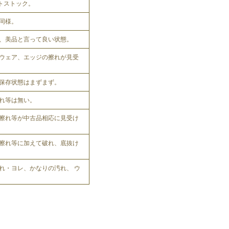
ットストック。
同様。
、美品と言って良い状態。
ウェア、エッジの擦れが見受
保存状態はまずまず。
れ等は無い。
擦れ等が中古品相応に見受け
擦れ等に加えて破れ、底抜け
れ・ヨレ、かなりの汚れ、 ウ