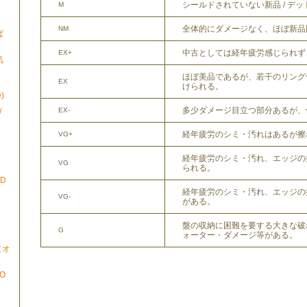
シールドされていない新品 / デ
M
全体的にダメージなく、ほぼ新品
NM
ば
中古としては経年疲労感じられず
EX+
気
ほぼ美品であるが、若干のリング
EX
けられる。
)
多少ダメージ目立つ部分あるが、
EX-
/
経年疲労のシミ・汚れはあるが擦
VG+
経年疲労のシミ・汚れ、エッジの
VG
られる。
ND
経年疲労のシミ・汚れ、エッジの
VG-
がある。
盤の収納に困難を要する大きな破
G
ォーター・ダメージ等がある。
N（オ
TO