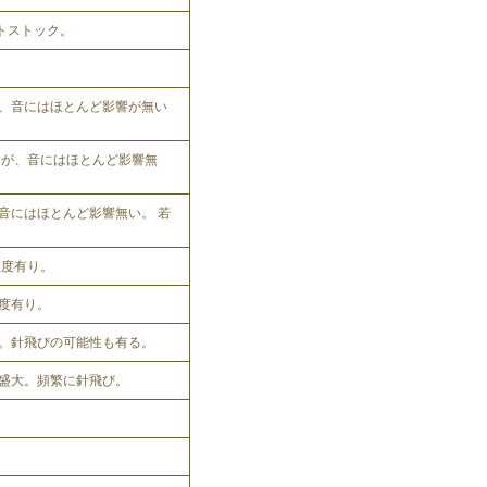
ットストック。
、音にはほとんど影響が無い
れるが、音にはほとんど影響無
音にはほとんど影響無い。 若
程度有り。
程度有り。
。針飛びの可能性も有る。
盛大。頻繁に針飛び。